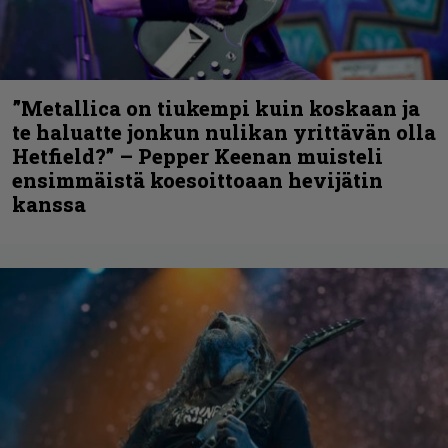
”Metallica on tiukempi kuin koskaan ja
te haluatte jonkun nulikan yrittävän olla
Hetfield?” – Pepper Keenan muisteli
ensimmäistä koesoittoaan hevijätin
kanssa