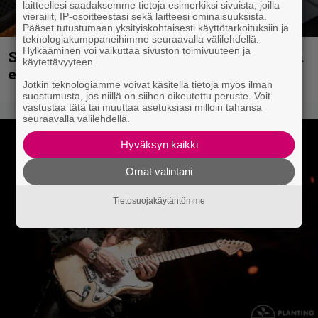
laitteellesi saadaksemme tietoja esimerkiksi sivuista, joilla
vierailit, IP-osoitteestasi sekä laitteesi ominaisuuksista.
Pääset tutustumaan yksityiskohtaisesti käyttötarkoituksiin ja
teknologiakumppaneihimme seuraavalla välilehdellä.
Hylkääminen voi vaikuttaa sivuston toimivuuteen ja
Sid Wilsonin käytös syynä Slipknotista
käytettävyyteen.
erottamiseen, raportoi TMZ
Jotkin teknologiamme voivat käsitellä tietoja myös ilman
suostumusta, jos niillä on siihen oikeutettu peruste. Voit
vastustaa tätä tai muuttaa asetuksiasi milloin tahansa
seuraavalla välilehdellä.
Hyväksyn kaikki
Omat valintani
Tietosuojakäytäntömme