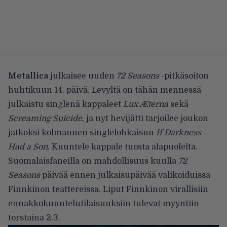
Metallica
julkaisee uuden
72 Seasons
-pitkäsoiton
huhtikuun 14. päivä. Levyltä on tähän mennessä
julkaistu singlenä kappaleet
Lux Æterna
sekä
Screaming Suicide
, ja nyt hevijätti tarjoilee joukon
jatkoksi kolmannen singlelohkaisun
If Darkness
Had a Son
. Kuuntele kappale tuosta alapuolelta.
Suomalaisfaneilla on mahdollisuus kuulla
72
Seasons
päivää ennen julkaisupäivää valikoiduissa
Finnkinon teattereissa. Liput Finnkinon virallisiin
ennakkokuuntelutilaisuuksiin
tulevat myyntiin
torstaina 2.3.