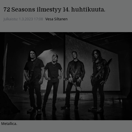
72 Seasons ilmestyy 14. huhtikuuta.
Julkaistu:
1.3.2023 17:08
Vesa Siltanen
Metallica.