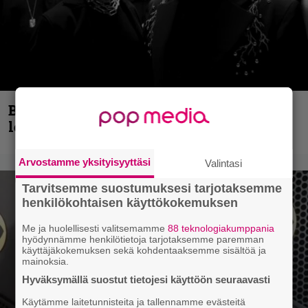
Blind Channel aktivoituu jälleen uuden
levyn ja jäähallikeikan merkeissä
Arvostamme yksityisyyttäsi
Valintasi
Tarvitsemme suostumuksesi tarjotaksemme
henkilökohtaisen käyttökokemuksen
Me ja huolellisesti valitsemamme
88 teknologiakumppania
hyödynnämme henkilötietoja tarjotaksemme paremman
käyttäjäkokemuksen sekä kohdentaaksemme sisältöä ja
mainoksia.
Hyväksymällä suostut tietojesi käyttöön seuraavasti
Käytämme laitetunnisteita ja tallennamme evästeitä