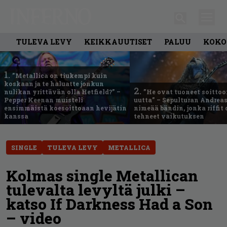
TULEVA LEVY
KEIKKAUUTISET
PALUU
KOKO
1.
”Metallica on tiukempi kuin
koskaan ja te haluatte jonkun
2.
nulikan yrittävän olla Hetfield?” –
”He ovat tuoneet soittoo
Pepper Keenan muisteli
uutta” – Sepulturan Andreas
ensimmäistä koesoittoaan hevijätin
nimeää bändin, jonka riffit
kanssa
tehneet vaikutuksen
SINGLE
TULEVA LEVY
METALLICA
Kolmas single Metallican
tulevalta levyltä julki –
katso If Darkness Had a Son
– video