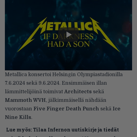
Metallica
konsertoi Helsingin Olympiastadionilla
7.6.2024 sekä 9.6.2024. Ensimmäisen illan
lämmittelijöinä toimivat
Architects
sekä
Mammoth WVH
, jälkimmäisellä nähdään
vuorostaan
Five Finger Death Punch
sekä
Ice
Nine Kills
.
Lue myös:
Tilaa Infernon uutiskirje ja tiedät