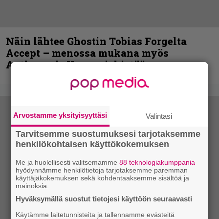
Näin lähtee Ghostin Tobias Forgelta
Accept – menossa mukana myös
Anthrax- ja Korn-miehistöä
Arvostamme yksityisyyttäsi
Valintasi
Tarvitsemme suostumuksesi tarjotaksemme
henkilökohtaisen käyttökokemuksen
Me ja huolellisesti valitsemamme
88 teknologiakumppania
hyödynnämme henkilötietoja tarjotaksemme paremman
käyttäjäkokemuksen sekä kohdentaaksemme sisältöä ja
mainoksia.
Hyväksymällä suostut tietojesi käyttöön seuraavasti
Käytämme laitetunnisteita ja tallennamme evästeitä