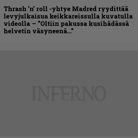
Thrash ’n’ roll -yhtye Madred ryydittää
levyjulkaisua keikkareissulla kuvatulla
videolla – ”Oltiin pakussa kusihädässä
helvetin väsyneenä…”