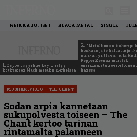
KEIKKAUUTISET
BLACK METAL
SINGLE
TUL
2.
”Metallica on tiukempi 
koskaan ja te haluatte jonk
nulikan yrittävän olla Hetfi
Pepper Keenan muisteli
1.
Espoon syyskuu käynnistyy
ensimmäistä koesoittoaan 
kotimaisen black metalin merkeissä
kanssa
MUSIIKKIVIDEO
THE CHANT
Sodan arpia kannetaan
sukupolvesta toiseen – The
Chant kertoo tarinan
rintamalta palanneen