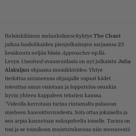
Helsinkiläinen melankoliarockyhtye
The Chant
jatkaa laadukkaiden pienjulkaisujen sarjaansa 23.
kesäkuuta neljän biisin
Approacher
-ep:llä.
Levyn
Unsolved
-avausraidasta on nyt julkaistu
Julia
Alakuljun
ohjaama musiikkivideo. Yhtye
tiedottaa antaneensa ohjaajalle vapaat kädet
toteuttaa omaa visiotaan ja lopputulos osuukin
hyvin yhteen kappaleen tekstien kanssa.
”Videolla kerrotaan tarina rintamalta palaavan
mieheen haavoittuvuudesta. Sota ottaa jokaiselta ja
sen arpia kannetaan sukupolvelta toiselle. Tarina on
tosi ja se toimikoon muistutuksensa niin menneestä