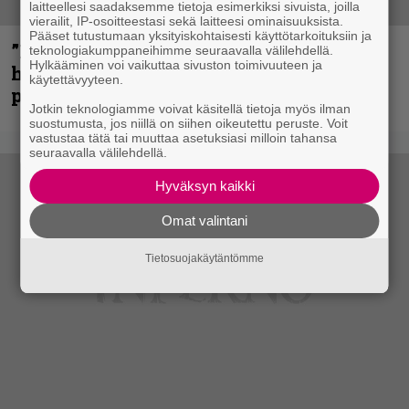
laitteellesi saadaksemme tietoja esimerkiksi sivuista, joilla
vierailit, IP-osoitteestasi sekä laitteesi ominaisuuksista.
Pääset tutustumaan yksityiskohtaisesti käyttötarkoituksiin ja
”Mitalini näyttää ihan plektralta” –
teknologiakumppaneihimme seuraavalla välilehdellä.
Hylkääminen voi vaikuttaa sivuston toimivuuteen ja
huippu-uimari jamittelee Megadethiä
käytettävyyteen.
palkinnollaan
Jotkin teknologiamme voivat käsitellä tietoja myös ilman
suostumusta, jos niillä on siihen oikeutettu peruste. Voit
vastustaa tätä tai muuttaa asetuksiasi milloin tahansa
seuraavalla välilehdellä.
Hyväksyn kaikki
Omat valintani
Tietosuojakäytäntömme