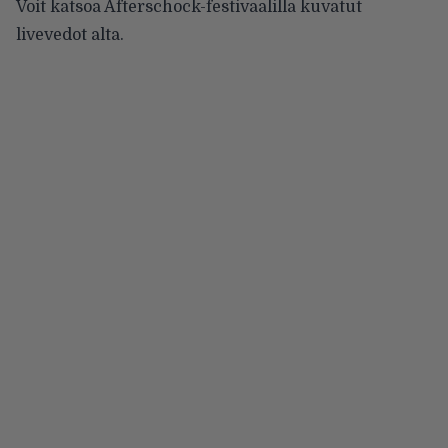
Voit katsoa Afterschock-festivaalilla kuvatut
livevedot alta.