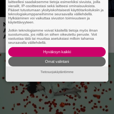
laitteellesi saadaksemme tietoja esimerkiksi sivuista, joilla
vierailit, IP-osoitteestasi sekä laitteesi ominaisuuksista.
Pääset tutustumaan yksityiskohtaisesti käyttötarkoituksiin ja
teknologiakumppaneihimme seuraavalla välilehdellä.
Hylkääminen voi vaikuttaa sivuston toimivuuteen ja
käytettävyyteen.
Näin lähtee Ghostin Tobias Forgelta
Accept – menossa mukana myös
Jotkin teknologiamme voivat käsitellä tietoja myös ilman
suostumusta, jos niillä on siihen oikeutettu peruste. Voit
Anthrax- ja Korn-miehistöä
vastustaa tätä tai muuttaa asetuksiasi milloin tahansa
seuraavalla välilehdellä.
Hyväksyn kaikki
Omat valintani
Tietosuojakäytäntömme