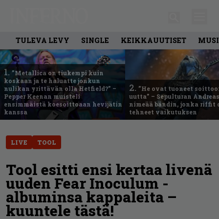
TULEVA LEVY
SINGLE
KEIKKAUUTISET
MUSI
1.
”Metallica on tiukempi kuin
koskaan ja te haluatte jonkun
2.
nulikan yrittävän olla Hetfield?” –
”He ovat tuoneet soittoo
Pepper Keenan muisteli
uutta” – Sepulturan Andreas
ensimmäistä koesoittoaan hevijätin
nimeää bändin, jonka riffit
kanssa
tehneet vaikutuksen
LIVE
TOOL
Tool esitti ensi kertaa livenä
uuden Fear Inoculum -
albuminsa kappaleita –
kuuntele tästä!