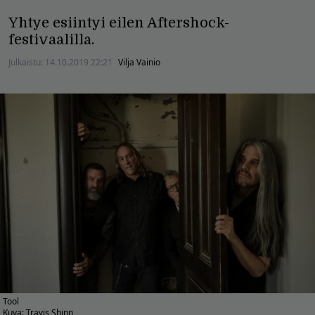
Yhtye esiintyi eilen Aftershock-
festivaalilla.
Julkaistu:
14.10.2019 22:21
Vilja Vainio
Tool
Kuva: Travis Shinn