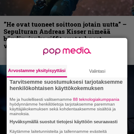
”He ovat tuoneet soittoon jotain uutta” –
Sepulturan Andreas Kisser nimeää
bändin, jonka riffit ovat tehneet
vaikutuksen
Arvostamme yksityisyyttäsi
Valintasi
Tarvitsemme suostumuksesi tarjotaksemme
henkilökohtaisen käyttökokemuksen
Me ja huolellisesti valitsemamme
88 teknologiakumppania
hyödynnämme henkilötietoja tarjotaksemme paremman
käyttäjäkokemuksen sekä kohdentaaksemme sisältöä ja
mainoksia.
Hyväksymällä suostut tietojesi käyttöön seuraavasti
Käytämme laitetunnisteita ja tallennamme evästeitä