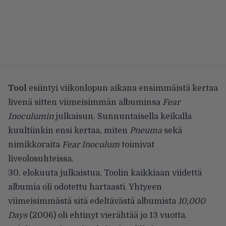
Tool
esiintyi viikonlopun aikana
ensimmäistä kertaa
livenä
sitten viimeisimmän albuminsa
Fear
Inoculumin
julkaisun. Sunnuntaisella keikalla
kuultiinkin ensi kertaa, miten
Pneuma
sekä
nimikkoraita
Fear Inoculum
toimivat
liveolosuhteissa.
30. elokuuta julkaistua, Toolin kaikkiaan viidettä
albumia oli odotettu hartaasti. Yhtyeen
viimeisimmästä sitä edeltävästä albumista
10,000
Days
(2006) oli ehtinyt vierähtää jo 13 vuotta.