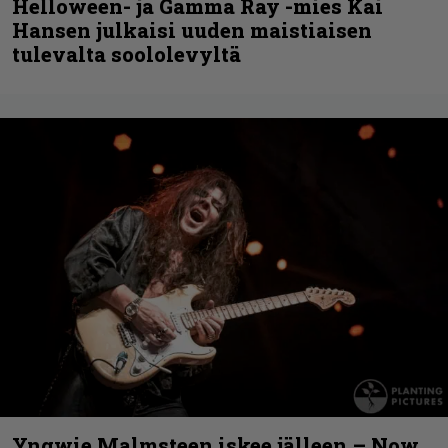
Helloween- ja Gamma Ray -mies Kai
Hansen julkaisi uuden maistiaisen
tulevalta soololevyltä
Yngwie Malmsteen iskee jälleen – Now