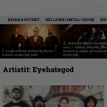
KEIKKAUUTISET
HELLSINKI METAL CRUISE
RIS
2.
Hellsinki Metal Festival
osa 1 – Accept, Carcass, Bla
1.
Loppuvuoden Hellsinki Metal
Society ja muita avauspäiv
Cruisen esiintyjät julki
esiintyjiä
Artistit:
Eyehategod