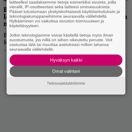
laitteellesi saadaksemme tietoja esimerkiksi sivuista, joilla
vierailit, IP-osoitteestasi sekä laitteesi ominaisuuksista.
Eyehategod tiedottaa uudesta levystä ja
Pääset tutustumaan yksityiskohtaisesti käyttötarkoituksiin ja
levytyssopimuksesta – kansi ja albumin
teknologiakumppaneihimme seuraavalla välilehdellä.
Hylkääminen voi vaikuttaa sivuston toimivuuteen ja
nimi julki
käytettävyyteen.
Eyehategod solmi diilin Century Median
Jotkin teknologiamme voivat käsitellä tietoja myös ilman
suostumusta, jos niillä on siihen oikeutettu peruste. Voit
kanssa.
vastustaa tätä tai muuttaa asetuksiasi milloin tahansa
seuraavalla välilehdellä.
18.11.2020
Vesa Siltanen
Hyväksyn kaikki
Omat valintani
Tietosuojakäytäntömme