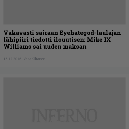
Vakavasti sairaan Eyehategod-laulajan
lähipiiri tiedotti ilouutisen: Mike IX
Williams sai uuden maksan
15.12.2016
Vesa Siltanen