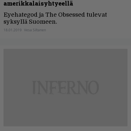
amerikkalaisyhtyeellä
Eyehategod ja The Obsessed tulevat
syksyllä Suomeen.
18.01.2019
Vesa Siltanen