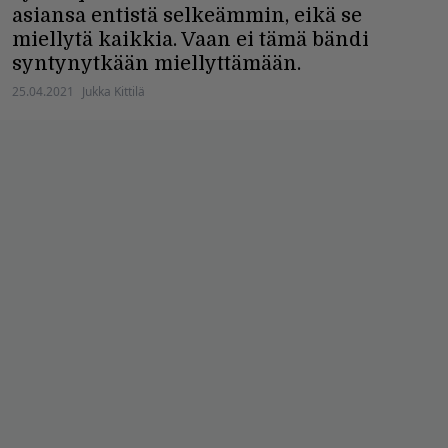
asiansa entistä selkeämmin, eikä se
miellytä kaikkia. Vaan ei tämä bändi
syntynytkään miellyttämään.
25.04.2021
Jukka Kittilä