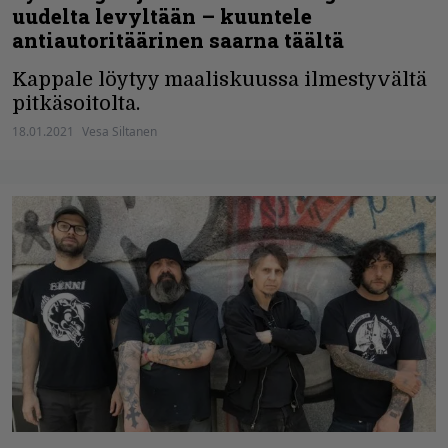
uudelta levyltään – kuuntele
antiautoritäärinen saarna täältä
Kappale löytyy maaliskuussa ilmestyvältä
pitkäsoitolta.
18.01.2021
Vesa Siltanen