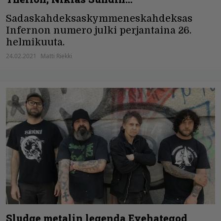
Sadaskahdeksaskymmeneskahdeksas
Infernon numero julki perjantaina 26.
helmikuuta.
24.02.2021
Matti Riekki
Sludge metalin legenda Eyehategod