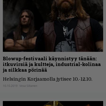
Blowup-festivaali käynnistyy tänään:
itkuvirsiä ja kultteja, industrial-kolinaa
ja silkkaa pörinää
Helsingin Korjaamolla jytisee 10.-12.10.
10.10.2019
Vesa Siltanen