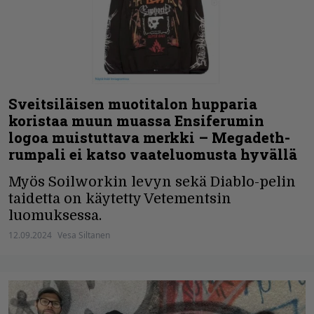
Sveitsiläisen muotitalon hupparia
koristaa muun muassa Ensiferumin
logoa muistuttava merkki – Megadeth-
rumpali ei katso vaateluomusta hyvällä
Myös Soilworkin levyn sekä Diablo-pelin
taidetta on käytetty Vetementsin
luomuksessa.
12.09.2024
Vesa Siltanen