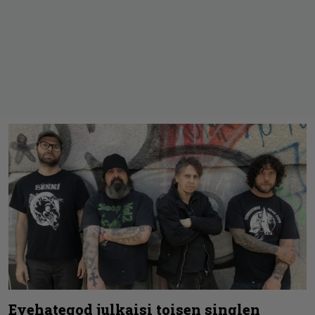
Eyehategod julkaisi toisen singlen