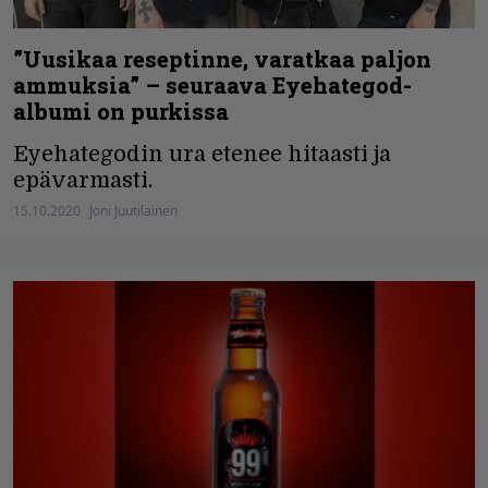
”Uusikaa reseptinne, varatkaa paljon
ammuksia” – seuraava Eyehategod-
albumi on purkissa
Eyehategodin ura etenee hitaasti ja
epävarmasti.
15.10.2020
Joni Juutilainen