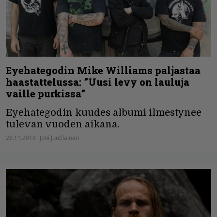
Eyehategodin Mike Williams paljastaa
haastattelussa: ”Uusi levy on lauluja
vaille purkissa”
Eyehategodin kuudes albumi ilmestynee
tulevan vuoden aikana.
28.11.2019
Joni Juutilainen