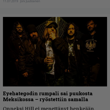
11.07.2019
Joni Juutilainen
Eyehategodin rumpali sai puukosta
Meksikossa – ryöstettiin samalla
Onneksi Hill ei menettänyt henkeään.