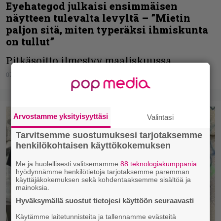
Eyehategod julkaisi ensimmäisen
näytteen tulevalta levyltä – ”Mietin
paljon sitä, miten typeräksi ihmiskunta
on tullut”
Pitkäsoitto ilmestyy maaliskuussa.
07.12.2020
Vesa Siltanen
Arvostamme yksityisyyttäsi
Valintasi
Tarvitsemme suostumuksesi tarjotaksemme
henkilökohtaisen käyttökokemuksen
Me ja huolellisesti valitsemamme
88 teknologiakumppania
hyödynnämme henkilötietoja tarjotaksemme paremman
käyttäjäkokemuksen sekä kohdentaaksemme sisältöä ja
mainoksia.
Hyväksymällä suostut tietojesi käyttöön seuraavasti
Käytämme laitetunnisteita ja tallennamme evästeitä