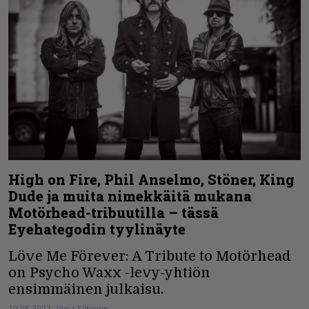
High on Fire, Phil Anselmo, Stöner, King
Dude ja muita nimekkäitä mukana
Motörhead-tribuutilla – tässä
Eyehategodin tyylinäyte
Löve Me Förever: A Tribute to Motörhead
on Psycho Waxx -levy-yhtiön
ensimmäinen julkaisu.
19.05.2022
Vesa Siltanen