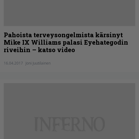
Pahoista terveysongelmista kärsinyt
Mike IX Williams palasi Eyehategodin
riveihin – katso video
16.04.2017
Joni Juutilainen