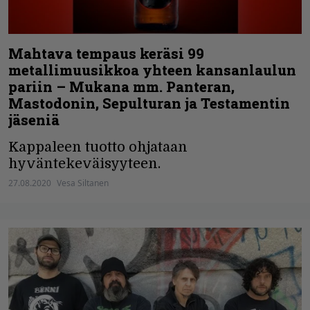
Mahtava tempaus keräsi 99
metallimuusikkoa yhteen kansanlaulun
pariin – Mukana mm. Panteran,
Mastodonin, Sepulturan ja Testamentin
jäseniä
Kappaleen tuotto ohjataan
hyväntekeväisyyteen.
27.08.2020
Vesa Siltanen