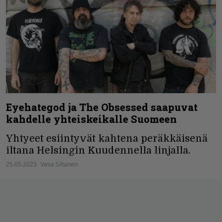
Eyehategod ja The Obsessed saapuvat
kahdelle yhteiskeikalle Suomeen
Yhtyeet esiintyvät kahtena peräkkäisenä
iltana Helsingin Kuudennella linjalla.
25.05.2023
Vesa Siltanen