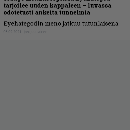
tarjoilee uuden kappaleen – luvassa
odotetusti ankeita tunnelmia
Eyehategodin meno jatkuu tutunlaisena.
05.02.2021
Joni Juutilainen