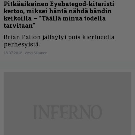
Pitkäaikainen Eyehategod-kitaristi
kertoo, miksei häntä nähdä bändin
keikoilla – ”Täällä minua todella
tarvitaan”
Brian Patton jättäytyi pois kiertueelta
perhesyistä.
18.07.2018
Vesa Siltanen