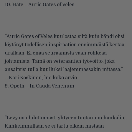
10. Hate – Auric Gates of Veles
”Auric Gates of Veles kuulostaa siltä kuin bändi olisi
löytänyt todellisen inspiraation ensimmäistä kertaa
urallaan. Ei enää seuraamista vaan rohkeaa
johtamista. Tämä on veteraanien työvoitto, joka
ansaitsisi tulla kuulluksi laajemmassakin mitassa.”
– Kari Koskinen,
lue koko arvio
9. Opeth – In Cauda Venenum
”Levy on ehdottomasti yhtyeen tuotannon hankalin.
Kiihkeimmillään se ei tartu oikein mistään