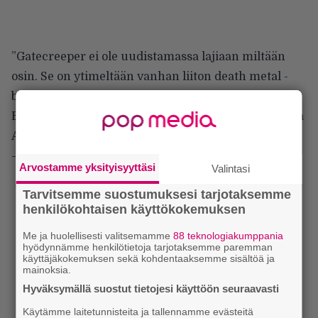
”Gatecreeper ei ole uudistamassa lajiaan miltään
osin. Se on ytimeltään vanhan liiton death metal -
bändi, joka ottaa vaikuttajiltaan ne parhaat jutut.
Blenderissä sotketaan Dismember, Leprosy-Death ja
Autopsy.”
– Tomi Pohto,
lue koko arvio
Arvostamme yksityisyyttäsi
Valintasi
Tarvitsemme suostumuksesi tarjotaksemme
henkilökohtaisen käyttökokemuksen
Me ja huolellisesti valitsemamme
88 teknologiakumppania
hyödynnämme henkilötietoja tarjotaksemme paremman
käyttäjäkokemuksen sekä kohdentaaksemme sisältöä ja
mainoksia.
Hyväksymällä suostut tietojesi käyttöön seuraavasti
Käytämme laitetunnisteita ja tallennamme evästeitä