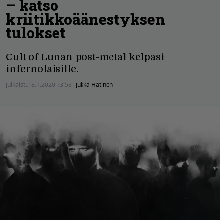
– katso
kriitikkoäänestyksen
tulokset
Cult of Lunan post-metal kelpasi
infernolaisille.
Julkaistu:
8.1.2020 13:58
Jukka Hätinen