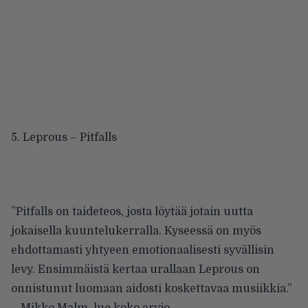
5. Leprous – Pitfalls
”Pitfalls on taideteos, josta löytää jotain uutta
jokaisella kuuntelukerralla. Kyseessä on myös
ehdottamasti yhtyeen emotionaalisesti syvällisin
levy. Ensimmäistä kertaa urallaan Leprous on
onnistunut luomaan aidosti koskettavaa musiikkia.”
– Mikko Malm,
lue koko arvio