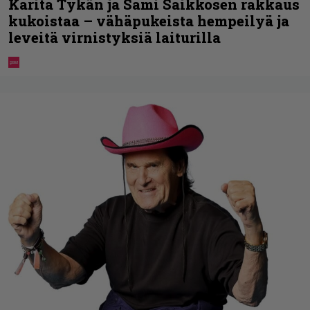
Karita Tykän ja Sami Saikkosen rakkaus
kukoistaa – vähäpukeista hempeilyä ja
leveitä virnistyksiä laiturilla