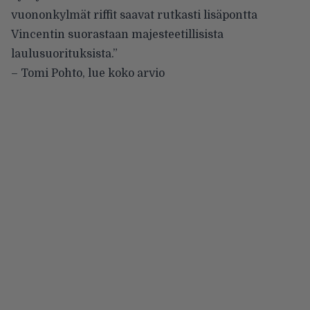
vuononkylmät riffit saavat rutkasti lisäpontta
Vincentin suorastaan majesteetillisista
laulusuorituksista.”
– Tomi Pohto,
lue koko arvio