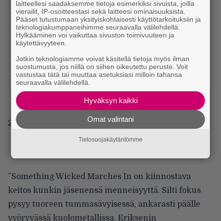
laitteellesi saadaksemme tietoja esimerkiksi sivuista, joilla
vierailit, IP-osoitteestasi sekä laitteesi ominaisuuksista.
Pääset tutustumaan yksityiskohtaisesti käyttötarkoituksiin ja
teknologiakumppaneihimme seuraavalla välilehdellä.
Hylkääminen voi vaikuttaa sivuston toimivuuteen ja
käytettävyyteen.
Jotkin teknologiamme voivat käsitellä tietoja myös ilman
suostumusta, jos niillä on siihen oikeutettu peruste. Voit
vastustaa tätä tai muuttaa asetuksiasi milloin tahansa
seuraavalla välilehdellä.
Hyväksyn kaikki
Omat valintani
2. Vltimas – Something Wicked Marches In
Tietosuojakäytäntömme
”Something Wicked Marches In on kiinnostava
keitos kunkin jäsenensä menneisyyttä. Silti fokus
pysyy tuoreen tummasävyisessä, ankarasti päälle
vyöryvässä kuolometallissa. Eriksenin