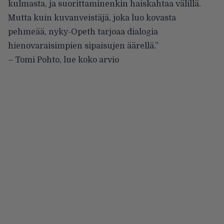
kulmasta, ja suorittaminenkin haiskahtaa välillä.
Mutta kuin kuvanveistäjä, joka luo kovasta
pehmeää, nyky-Opeth tarjoaa dialogia
hienovaraisimpien sipaisujen äärellä.”
– Tomi Pohto,
lue koko arvio