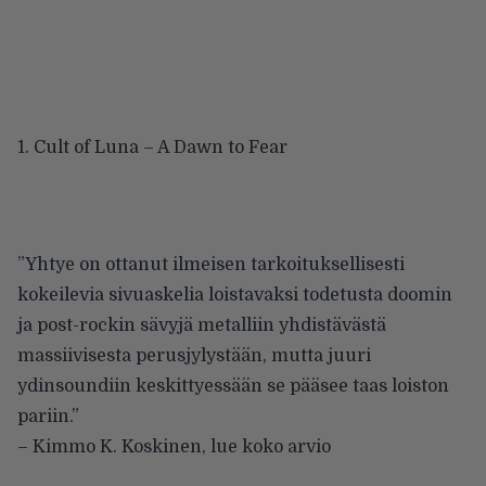
1. Cult of Luna – A Dawn to Fear
”Yhtye on ottanut ilmeisen tarkoituksellisesti
kokeilevia sivuaskelia loistavaksi todetusta doomin
ja post-rockin sävyjä metalliin yhdistävästä
massiivisesta perusjylystään, mutta juuri
ydinsoundiin keskittyessään se pääsee taas loiston
pariin.”
– Kimmo K. Koskinen,
lue koko arvio