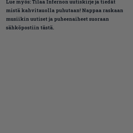
Lue myös:
Tilaa Infernon uutiskirje ja tiedät
mistä kahvitauolla puhutaan! Nappaa raskaan
musiikin uutiset ja puheenaiheet suoraan
sähköpostiin tästä.