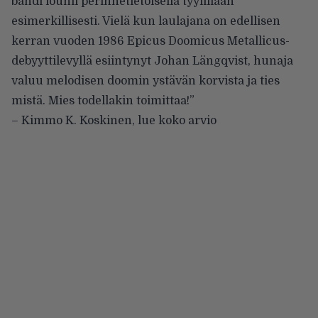
bändi louhii perinnetietoisella tyylillään
esimerkillisesti. Vielä kun laulajana on edellisen
kerran vuoden 1986 Epicus Doomicus Metallicus-
debyyttilevyllä esiintynyt Johan Längqvist, hunaja
valuu melodisen doomin ystävän korvista ja ties
mistä. Mies todellakin toimittaa!”
– Kimmo K. Koskinen,
lue koko arvio