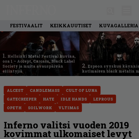
FESTIVAALIT
KEIKKAUUTISET
KUVAGALLERIA
1.
Hellsinki Metal Festival kuvina,
osa 1 – Accept, Carcass, Black Label
2.
Society ja muita avauspäivän
Espoon syyskuu käynni
esiintyjiä
kotimaisen black metalin m
ALCEST
CANDLEMASS
CULT OF LUNA
GATECREEPER
HATE
IDLE HANDS
LEPROUS
OPETH
SOILWORK
VLTIMAS
Inferno valitsi vuoden 2019
kovimmat ulkomaiset levyt