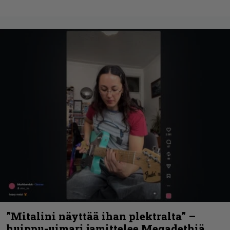
”Mitalini näyttää ihan plektralta” –
huippu-uimari jamittelee Megadethiä