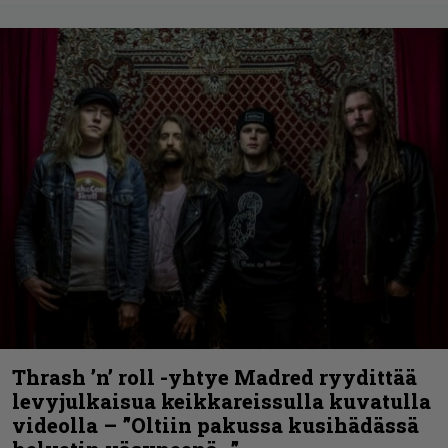
Thrash ’n’ roll -yhtye Madred ryydittää
levyjulkaisua keikkareissulla kuvatulla
videolla – ”Oltiin pakussa kusihädässä