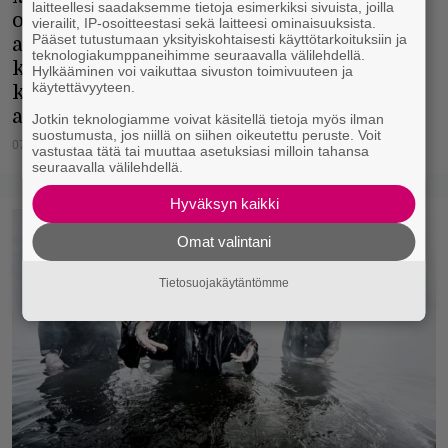
laitteellesi saadaksemme tietoja esimerkiksi sivuista, joilla
on ihanteellisessa tilanteessa. Bändillä on
vierailit, IP-osoitteestasi sekä laitteesi ominaisuuksista.
Pääset tutustumaan yksityiskohtaisesti käyttötarkoituksiin ja
alla yksi lähivuosien parhaista
teknologiakumppaneihimme seuraavalla välilehdellä.
kotimaisista metallidebyyteistä, ja sen
Hylkääminen voi vaikuttaa sivuston toimivuuteen ja
käytettävyyteen.
kakkosalbumi nostaa yhtyeen takuulla
aiempaa korkeammalle jalustalle.
Jotkin teknologiamme voivat käsitellä tietoja myös ilman
suostumusta, jos niillä on siihen oikeutettu peruste. Voit
07.06.2020
Joni Juutilainen
vastustaa tätä tai muuttaa asetuksiasi milloin tahansa
seuraavalla välilehdellä.
Hyväksyn kaikki
Omat valintani
Tietosuojakäytäntömme