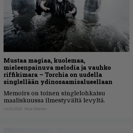
Mustaa magiaa, kuolemaa,
mieleenpainuva melodia ja vauhko
riffikimara – Torchia on uudella
singlellään ydinosaamisalueellaan
Memoirs on toinen singlelohkaisu
maaliskuussa ilmestyvältä levyltä.
14.02.2020
Vesa Siltanen