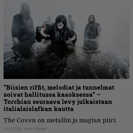
”Biisien riffit, melodiat ja tunnelmat
soivat hallitussa kaaoksessa” –
Torchian seuraava levy julkaistaan
italialaislafkan kautta
The Coven on metallin ja magian piiri.
14.01.2020
Vesa Siltanen