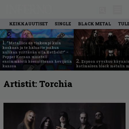
KEIKKAUUTISET
SINGLE
BLACK METAL
TUL
1.
”Metallica on tiukempi kuin
koskaan ja te haluatte jonkun
nulikan yrittävän olla Hetfield?” –
Pepper Keenan muisteli
2.
ensimmäistä koesoittoaan hevijätin
Espoon syyskuu käynni
kanssa
kotimaisen black metalin m
Artistit:
Torchia