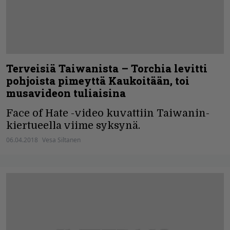
Terveisiä Taiwanista – Torchia levitti
pohjoista pimeyttä Kaukoitään, toi
musavideon tuliaisina
Face of Hate -video kuvattiin Taiwanin-
kiertueella viime syksynä.
06.04.2018
Vesa Siltanen