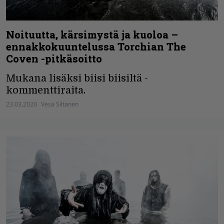
Noituutta, kärsimystä ja kuoloa –
ennakkokuuntelussa Torchian The
Coven -pitkäsoitto
Mukana lisäksi biisi biisiltä -
kommenttiraita.
23.03.2020
Vesa Siltanen