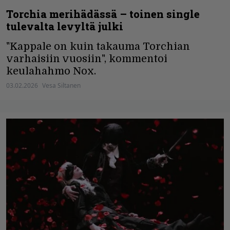
Torchia merihädässä – toinen single
tulevalta levyltä julki
"Kappale on kuin takauma Torchian
varhaisiin vuosiin", kommentoi
keulahahmo Nox.
03.02.2026
Vesa Siltanen