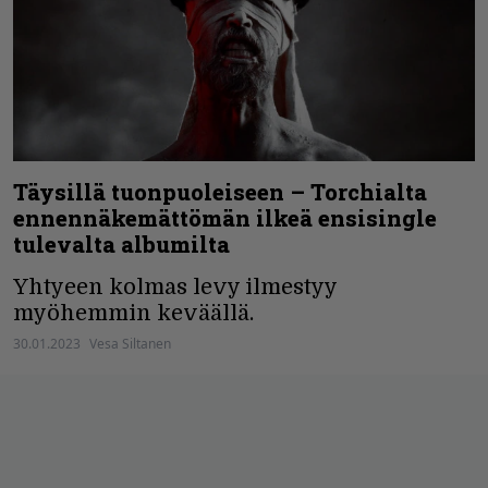
Täysillä tuonpuoleiseen – Torchialta
ennennäkemättömän ilkeä ensisingle
tulevalta albumilta
Yhtyeen kolmas levy ilmestyy
myöhemmin keväällä.
30.01.2023
Vesa Siltanen