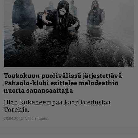
Toukokuun puolivälissä järjestettävä
Pahaolo-klubi esittelee melodeathin
nuoria sanansaattajia
Illan kokeneempaa kaartia edustaa
Torchia.
28.04.2022
Vesa Siltanen