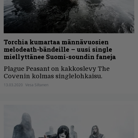
Torchia kumartaa männävuosien
melodeath-bändeille – uusi single
miellyttänee Suomi-soundin faneja
Plague Peasant on kakkoslevy The
Covenin kolmas singlelohkaisu.
13.03.2020
Vesa Siltanen