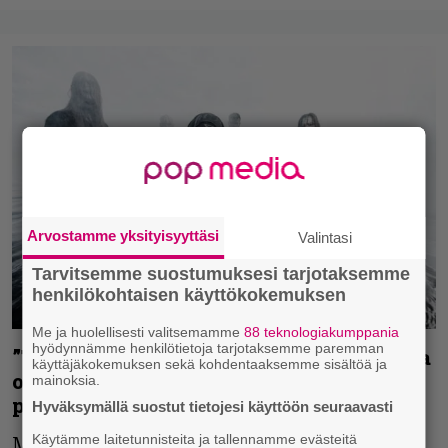
Arvostamme yksityisyyttäsi
Valintasi
Tarvitsemme suostumuksesi tarjotaksemme
henkilökohtaisen käyttökokemuksen
Me ja huolellisesti valitsemamme
88 teknologiakumppania
hyödynnämme henkilötietoja tarjotaksemme paremman
”Tälle bändille on jouduttu uhraamaan ja
käyttäjäkokemuksen sekä kohdentaaksemme sisältöä ja
omistautumaan lähes kohtuuttoman
mainoksia.
paljon” – haastattelussa Torchia
Hyväksymällä suostut tietojesi käyttöön seuraavasti
Käytämme laitetunnisteita ja tallennamme evästeitä
Melodista death metalia soittava Torchia