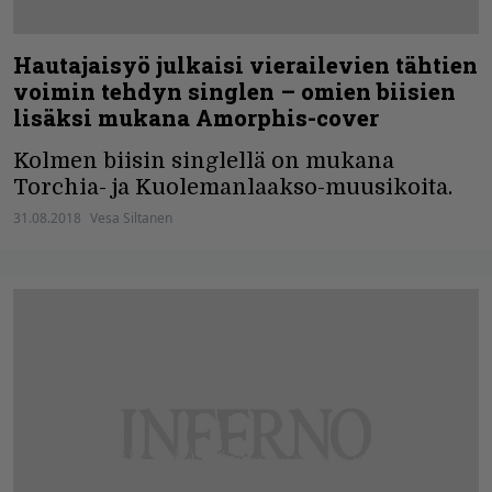
Hautajaisyö julkaisi vierailevien tähtien
voimin tehdyn singlen – omien biisien
lisäksi mukana Amorphis-cover
Kolmen biisin singlellä on mukana
Torchia- ja Kuolemanlaakso-muusikoita.
31.08.2018
Vesa Siltanen