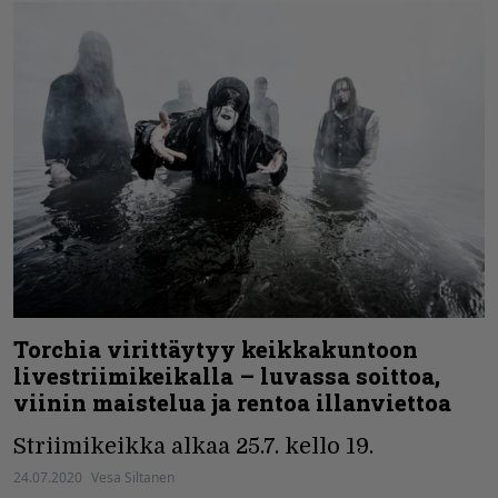
Torchia virittäytyy keikkakuntoon
livestriimikeikalla – luvassa soittoa,
viinin maistelua ja rentoa illanviettoa
Striimikeikka alkaa 25.7. kello 19.
24.07.2020
Vesa Siltanen