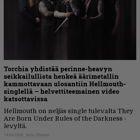
Torchia yhdistää perinne-heavyn
seikkailullista henkeä äärimetallin
kammottavaan ulosantiin Hellmouth-
singlellä – helvettiteemainen video
katsottavissa
Hellmouth on neljäs single tulevalta They
Are Born Under Rules of the Darkness -
levyltä.
14.04.2026
Vesa Siltanen