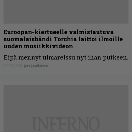
Euroopan-kiertueelle valmistautuva
suomalaisbändi Torchia laittoi ilmoille
uuden musiikkivideon
Eipä mennyt uimareissu nyt ihan putkeen.
29.08.2018
Joni Juutilainen