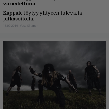
varustettuna
Kappale löytyy yhtyeen tulevalta
pitkäsoitolta.
18.09.2019
Vesa Siltanen