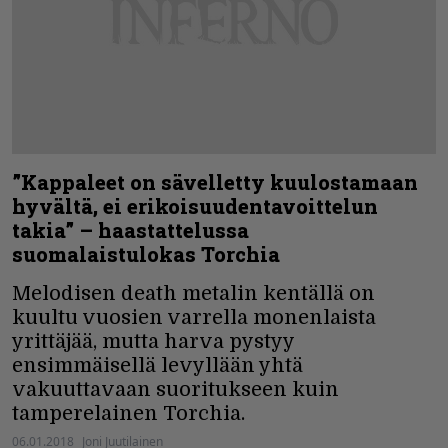
”Kappaleet on sävelletty kuulostamaan
hyvältä, ei erikoisuudentavoittelun
takia” – haastattelussa
suomalaistulokas Torchia
Melodisen death metalin kentällä on
kuultu vuosien varrella monenlaista
yrittäjää, mutta harva pystyy
ensimmäisellä levyllään yhtä
vakuuttavaan suoritukseen kuin
tamperelainen Torchia.
06.01.2018
Joni Juutilainen