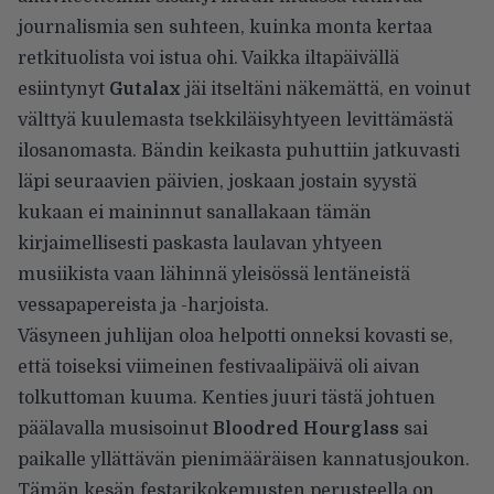
journalismia sen suhteen, kuinka monta kertaa
retkituolista voi istua ohi. Vaikka iltapäivällä
esiintynyt
Gutalax
jäi itseltäni näkemättä, en voinut
välttyä kuulemasta tsekkiläisyhtyeen levittämästä
ilosanomasta. Bändin keikasta puhuttiin jatkuvasti
läpi seuraavien päivien, joskaan jostain syystä
kukaan ei maininnut sanallakaan tämän
kirjaimellisesti paskasta laulavan yhtyeen
musiikista vaan lähinnä yleisössä lentäneistä
vessapapereista ja -harjoista.
Väsyneen juhlijan oloa helpotti onneksi kovasti se,
että toiseksi viimeinen festivaalipäivä oli aivan
tolkuttoman kuuma. Kenties juuri tästä johtuen
päälavalla musisoinut
Bloodred Hourglass
sai
paikalle yllättävän pienimääräisen kannatusjoukon.
Tämän kesän festarikokemusten perusteella on