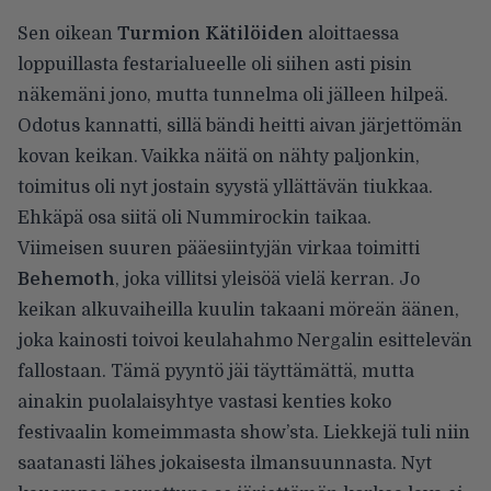
Sen oikean
Turmion Kätilöiden
aloittaessa
loppuillasta festarialueelle oli siihen asti pisin
näkemäni jono, mutta tunnelma oli jälleen hilpeä.
Odotus kannatti, sillä bändi heitti aivan järjettömän
kovan keikan. Vaikka näitä on nähty paljonkin,
toimitus oli nyt jostain syystä yllättävän tiukkaa.
Ehkäpä osa siitä oli Nummirockin taikaa.
Viimeisen suuren pääesiintyjän virkaa toimitti
Behemoth
, joka villitsi yleisöä vielä kerran. Jo
keikan alkuvaiheilla kuulin takaani möreän äänen,
joka kainosti toivoi keulahahmo Nergalin esittelevän
fallostaan. Tämä pyyntö jäi täyttämättä, mutta
ainakin puolalaisyhtye vastasi kenties koko
festivaalin komeimmasta show’sta. Liekkejä tuli niin
saatanasti lähes jokaisesta ilmansuunnasta. Nyt