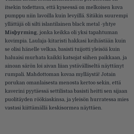
itsekin todettava, että kyseessä on melkoisen kova
pumppu niin lavoilla kuin levyillä. Sitäkin suurempi
yllättäjä oli silti islantilainen black metal -yhtye
Misþyrming
, jonka keikka oli yksi tapahtuman
kovimpia. Laulaja-kitaristi hakkasi keihästään kuin
se olisi hänelle velkaa, basisti tuijotti yleisöä kuin
haluaisi murhata kaikki katsojat siihen paikkaan, ja
ainoan särön loi aivan liian ystävälliseltä näyttänyt
rumpali. Mahdottoman kovaa mylläystä! Jotain
porukan omanlaisesta menosta kertoo sekin, että
kaverini pyytäessä settilistaa basisti heitti sen sijaan
puolitäyden röökiaskinsa, ja yleisön hurratessa mies
vastasi kiittämällä keskisormea näyttäen.