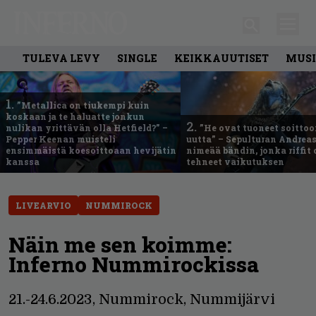
TULEVA LEVY
SINGLE
KEIKKAUUTISET
MUSI
1.
”Metallica on tiukempi kuin
koskaan ja te haluatte jonkun
2.
nulikan yrittävän olla Hetfield?” –
”He ovat tuoneet soittoo
Pepper Keenan muisteli
uutta” – Sepulturan Andreas
ensimmäistä koesoittoaan hevijätin
nimeää bändin, jonka riffit
kanssa
tehneet vaikutuksen
LIVEARVIO
NUMMIROCK
Näin me sen koimme:
Inferno Nummirockissa
21.-24.6.2023, Nummirock, Nummijärvi