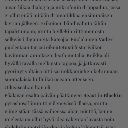
aivan liikaa dialogia ja mikrofonin droppailua, jossa
ei ollut enää mitään dramatiikkaa ensimmäisen
kerran jälkeen. Erikoinen bändivalinta tähän
tapahtumaan, mutta heillekin riitti menosta
selkeästi diganneita katsojia. Puolalainen
Vader
puolestaan tarjosi oikeutetusti festariviikon
kovimman annoksen death metalia. Keikka oli
hyvällä tavalla melkoista tappoa, ja jatkuvasti
pyörinyt valtaisa pitti sai nokkamiehen kehumaan
suomalaisia hulluiksi useaan otteeseen.
Oikeassahan hän oli.
Päälavan osalta päivän päättäneen
Beast in Blackin
pyroshow lämmitti viilenevässä illassa, mutta
viimeistään tässä vaiheessa aloin miettiä, kenen
mielestä on ollut hyvä idea rakentaa lavasta noin
yhdeksän metriä korkea ja kolme kilometriä syvä.