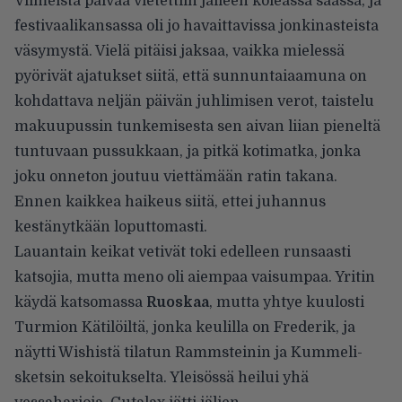
Viimeistä päivää vietettiin jälleen koleassa säässä, ja
festivaalikansassa oli jo havaittavissa jonkinasteista
väsymystä. Vielä pitäisi jaksaa, vaikka mielessä
pyörivät ajatukset siitä, että sunnuntaiaamuna on
kohdattava neljän päivän juhlimisen verot, taistelu
makuupussin tunkemisesta sen aivan liian pieneltä
tuntuvaan pussukkaan, ja pitkä kotimatka, jonka
joku onneton joutuu viettämään ratin takana.
Ennen kaikkea haikeus siitä, ettei juhannus
kestänytkään loputtomasti.
Lauantain keikat vetivät toki edelleen runsaasti
katsojia, mutta meno oli aiempaa vaisumpaa. Yritin
käydä katsomassa
Ruoskaa
, mutta yhtye kuulosti
Turmion Kätilöiltä, jonka keulilla on Frederik, ja
näytti Wishistä tilatun Rammsteinin ja Kummeli-
sketsin sekoitukselta. Yleisössä heilui yhä