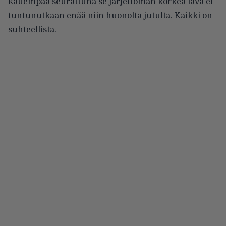
kauempaa seurattuna se järjettömän korkea lava ei
tuntunutkaan enää niin huonolta jutulta. Kaikki on
suhteellista.