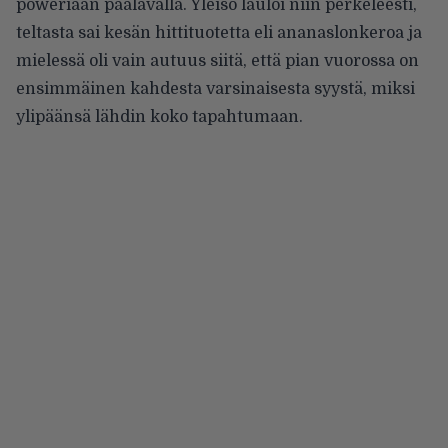
poweriaan päälavalla. Yleisö lauloi niin perkeleesti,
teltasta sai kesän hittituotetta eli ananaslonkeroa ja
mielessä oli vain autuus siitä, että pian vuorossa on
ensimmäinen kahdesta varsinaisesta syystä, miksi
ylipäänsä lähdin koko tapahtumaan.