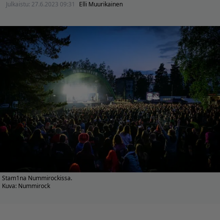
Julkaistu:
27.6.2023 09:31
Elli Muurikainen
Stam1na Nummirockissa.
Kuva: Nummirock