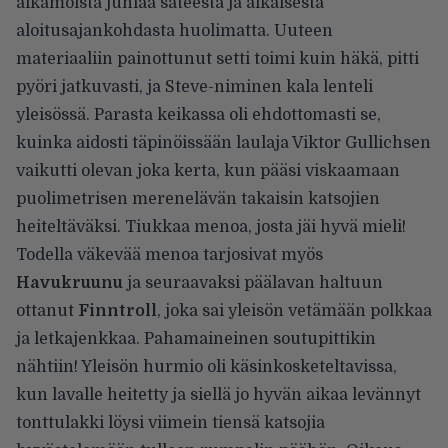
aikamoista juhlaa sateesta ja aikaisesta
aloitusajankohdasta huolimatta. Uuteen
materiaaliin painottunut setti toimi kuin häkä, pitti
pyöri jatkuvasti, ja Steve-niminen kala lenteli
yleisössä. Parasta keikassa oli ehdottomasti se,
kuinka aidosti täpinöissään laulaja Viktor Gullichsen
vaikutti olevan joka kerta, kun pääsi viskaamaan
puolimetrisen merenelävän takaisin katsojien
heiteltäväksi. Tiukkaa menoa, josta jäi hyvä mieli!
Todella väkevää menoa tarjosivat myös
Havukruunu
ja seuraavaksi päälavan haltuun
ottanut
Finntroll
, joka sai yleisön vetämään polkkaa
ja letkajenkkaa. Pahamaineinen soutupittikin
nähtiin! Yleisön hurmio oli käsinkosketeltavissa,
kun lavalle heitetty ja siellä jo hyvän aikaa levännyt
tonttulakki löysi viimein tiensä katsojia