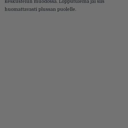
keskustelun muodossa. Lopputulema jäi siis
huomattavasti plussan puolelle.