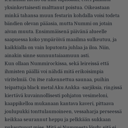
yksinkertaisesti malttanut poistua. Oikeastaan
minkä tahansa muun festarin kohdalla voisi todeta
bändien olevan pääasia, mutta Nummi on jotain
aivan muuta. Ensimmäisenä päivänä alueelle
saapuessa koko ympäröivä maailma sulkeutuu, ja
kaikkialla on vain loputonta juhlaa ja iloa. Niin,
ainakin sinne sunnuntaiaamuun asti.
Kun ollaan Nummirockissa, sekä leireissä että
ihmisten päällä voi nähdä mitä erikoisimpia
viritelmiä. On itse rakennettua saunaa, puihin
teipattuja black metal Aku Ankka -sarjiksia, ringissä
kiertävä kuvainnollisesti pohjaton vesimeloni,
kaappikelloa mukanaan kantava kaveri, pittaava
joulupukki tonttulaumoineen, vessaharja perseessä
keikkaa seurannut heppu ja pelkkään sukkaan
pukeutunut mies. Mitä ei Nummesta löydy, sitä ei