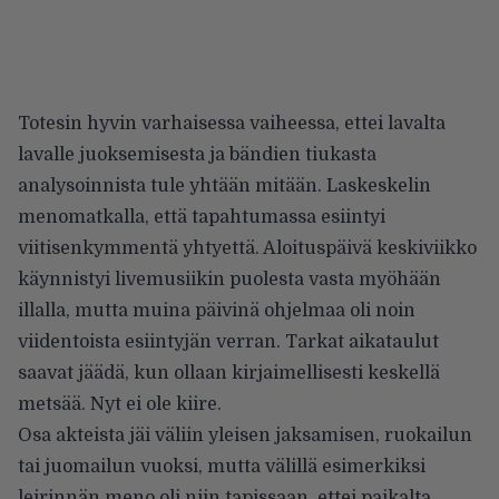
Totesin hyvin varhaisessa vaiheessa, ettei lavalta
lavalle juoksemisesta ja bändien tiukasta
analysoinnista tule yhtään mitään. Laskeskelin
menomatkalla, että tapahtumassa esiintyi
viitisenkymmentä yhtyettä. Aloituspäivä keskiviikko
käynnistyi livemusiikin puolesta vasta myöhään
illalla, mutta muina päivinä ohjelmaa oli noin
viidentoista esiintyjän verran. Tarkat aikataulut
saavat jäädä, kun ollaan kirjaimellisesti keskellä
metsää. Nyt ei ole kiire.
Osa akteista jäi väliin yleisen jaksamisen, ruokailun
tai juomailun vuoksi, mutta välillä esimerkiksi
leirinnän meno oli niin tapissaan, ettei paikalta