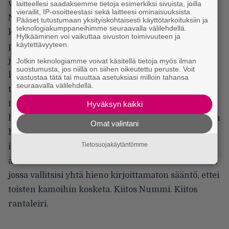
vuotta.
laitteellesi saadaksemme tietoja esimerkiksi sivuista, joilla
vierailit, IP-osoitteestasi sekä laitteesi ominaisuuksista.
Nummirock on myös ainoa paikka, jossa voi lähteä
Pääset tutustumaan yksityiskohtaisesti käyttötarkoituksiin ja
teknologiakumppaneihimme seuraavalla välilehdellä.
katsomaan keskellä yötä alkavaa keikkaa mutta
Hylkääminen voi vaikuttaa sivuston toimivuuteen ja
käytettävyyteen.
päätyä bändin seuraamisen sijaan vaatteet päällä
järveen uimaan. Kun tämän toimituksen ajaksi
Jotkin teknologiamme voivat käsitellä tietoja myös ilman
suostumusta, jos niillä on siihen oikeutettu peruste. Voit
leirintään unohtunut puolitäysi virvokepullo on
vastustaa tätä tai muuttaa asetuksiasi milloin tahansa
seuraavalla välilehdellä.
täysin koskemattomana samalla paikalla takaisin
tullessa, ovat päällimmäiset tunteet kiitollisuus ja
Hyväksyn kaikki
hämmennys. Sen jälkeen en olisi ollut enää lainkaan
Omat valintani
huolissani vaikka olisin jättänyt kaiken maallisen
Tietosuojakäytäntömme
irtaimeni telttaan loppureissun ajaksi. En
äkkiseltään keksi kovinkaan montaa muuta mestaa,
jossa vallitsisi yhtä hieno kirjoittamaton sääntö, ettei
toisten kamoihin kosketa. Kiitos Nummi. Kiitos
rantaleiri.