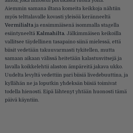
ainoa, joka innostui porukasta tuona yönä.
Aiemmin samana iltana komeita keikkoja nähtiin
myös telttalavalle kovasti yleisöä keränneeltä
Vermilialta
ja ensimmäisenä isommalla stagella
esiintyneeltä
Kalmahilta
. Jälkimmäisen keikoilla
vallitsee täydellinen tasapaino siinä mielessä, että
biisit vedetään takuuvarmasti tykitellen, mutta
samaan aikaan välissä heitetään kalastusvitsejä ja
lavalla koikkelehtii alaston ämpäreitä jakava ukko.
Uudelta levyltä vedettiin pari biisiä livedebuuttina, ja
kyllähän ne ja loputkin yhdeksän biisiä toimivat
todella hienosti. Eipä lähtenyt yhtään huonosti tämä
päivä käyntiin.