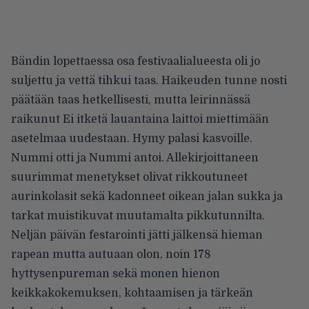
Bändin lopettaessa osa festivaalialueesta oli jo
suljettu ja vettä tihkui taas. Haikeuden tunne nosti
päätään taas hetkellisesti, mutta leirinnässä
raikunut Ei itketä lauantaina laittoi miettimään
asetelmaa uudestaan. Hymy palasi kasvoille.
Nummi otti ja Nummi antoi. Allekirjoittaneen
suurimmat menetykset olivat rikkoutuneet
aurinkolasit sekä kadonneet oikean jalan sukka ja
tarkat muistikuvat muutamalta pikkutunnilta.
Neljän päivän festarointi jätti jälkensä hieman
rapean mutta autuaan olon, noin 178
hyttysenpureman sekä monen hienon
keikkakokemuksen, kohtaamisen ja tärkeän