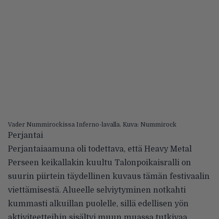
Vader Nummirockissa Inferno-lavalla. Kuva: Nummirock
Perjantai
Perjantaiaamuna oli todettava, että Heavy Metal
Perseen keikallakin kuultu Talonpoikaisralli on
suurin piirtein täydellinen kuvaus tämän festivaalin
viettämisestä. Alueelle selviytyminen notkahti
kummasti alkuillan puolelle, sillä edellisen yön
aktiviteetteihin sisältyi muun muassa tutkivaa