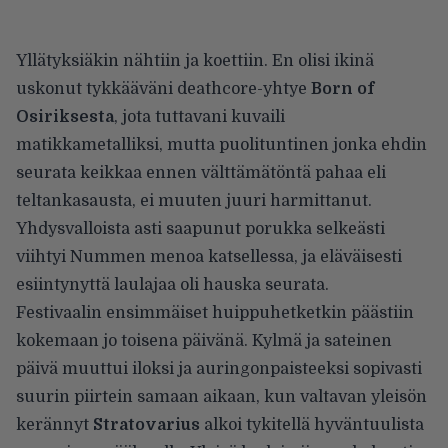
Yllätyksiäkin nähtiin ja koettiin. En olisi ikinä
uskonut tykkääväni deathcore-yhtye
Born of
Osiriksesta
, jota tuttavani kuvaili
matikkametalliksi, mutta puolituntinen jonka ehdin
seurata keikkaa ennen välttämätöntä pahaa eli
teltankasausta, ei muuten juuri harmittanut.
Yhdysvalloista asti saapunut porukka selkeästi
viihtyi Nummen menoa katsellessa, ja eläväisesti
esiintynyttä laulajaa oli hauska seurata.
Festivaalin ensimmäiset huippuhetketkin päästiin
kokemaan jo toisena päivänä. Kylmä ja sateinen
päivä muuttui iloksi ja auringonpaisteeksi sopivasti
suurin piirtein samaan aikaan, kun valtavan yleisön
kerännyt
Stratovarius
alkoi tykitellä hyväntuulista