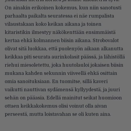
On ainakin erikoinen kokemus, kun niin sanotusti
parhaalta paikalta seuratessa ei näe rumpalista
vilaustakaan koko keikan aikana ja toinen
kitaristikin ilmestyy näkökenttään ensimmäistä
kertaa ehkä kolmannen biisin aikana. Strobovalot
olivat sitä luokkaa, että puolenyön aikaan alkanutta
keikkaa piti seurata aurinkolasit päässä, ja lähistöllä
riehui miesoletettu, joka huutolauloi jokaisen biisin
mukana kahden sekunnin viiveellä ehkä osittain
omia sanoituksiaan. En tuomitse, sillä kaveri
vaikutti nauttivan sydämensä kyllyydestä, ja juuri
sehän on pääasia. Edellä mainitut seikat huomioon
ottaen keikkakokemus olisi voinut olla aivan
perseestä, mutta loistavahan se oli kuten aina.