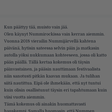
Kun päättyy tää, muisto vain jää.
Olen käynyt Nummirockissa vain kerran aiemmin.
Vuonna 2018 vierailin Nummijärvellä kahtena
päivänä, hytisin sateessa selvin päin ja matkasin
autolla yöksi nukkumaan kohteeseen, jossa oli katto
pään päällä. Tällä kertaa kokemus oli täysin
päinvastainen, ja pääsin nauttimaan festivaalista
niin sanotusti pitkän kaavan mukaan. Ja tulihan
siitä nautittua. Eipä ole ihmekään, että nyt tuntui
kuin olisin osallistunut täysin eri tapahtumaan kuin
viisi vuotta aiemmin.
Tämä kokemus oli ainakin huomattavasti
hauskempi. Samalla huomasin, että Nummen