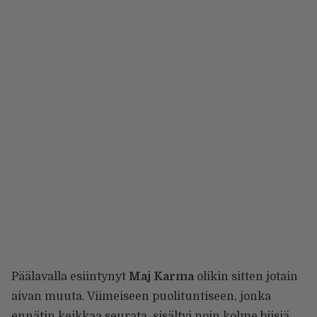
Päälavalla esiintynyt
Maj Karma
olikin sitten jotain
aivan muuta. Viimeiseen puolituntiseen, jonka
ennätin keikkaa seurata, sisältyi noin kolme biisiä,