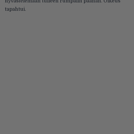
hyvästelemään tulleen rumpalin päähän. Oikeus
tapahtui.