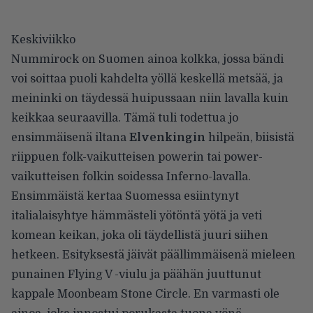
Keskiviikko
Nummirock on Suomen ainoa kolkka, jossa bändi
voi soittaa puoli kahdelta yöllä keskellä metsää, ja
meininki on täydessä huipussaan niin lavalla kuin
keikkaa seuraavilla. Tämä tuli todettua jo
ensimmäisenä iltana
Elvenkingin
hilpeän, biisistä
riippuen folk-vaikutteisen powerin tai power-
vaikutteisen folkin soidessa Inferno-lavalla.
Ensimmäistä kertaa Suomessa esiintynyt
italialaisyhtye hämmästeli yötöntä yötä ja veti
komean keikan, joka oli täydellistä juuri siihen
hetkeen. Esityksestä jäivät päällimmäisenä mieleen
punainen Flying V -viulu ja päähän juuttunut
kappale Moonbeam Stone Circle. En varmasti ole