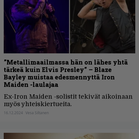
”Metallimaailmassa hän on lähes yhtä
tärkeä kuin Elvis Presley” – Blaze
Bayley muistaa edesmennyttä Iron
Maiden -laulajaa
Ex-Iron Maiden -solistit tekivät aikoinaan
myös yhteiskiertueita.
16.12.2024
Vesa Siltanen