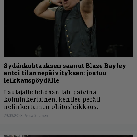
Sydänkohtauksen saanut Blaze Bayley
antoi tilannepäivityksen: joutuu
leikkauspöydälle
Laulajalle tehdään lähipäivinä
kolminkertainen, kenties peräti
nelinkertainen ohitusleikkaus.
29.03.2023
Vesa Siltanen