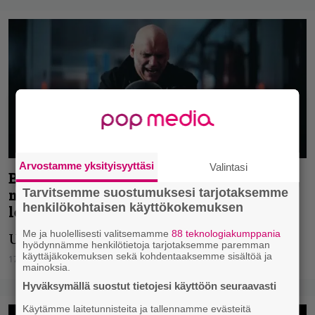
Arvostamme yksityisyyttäsi
Valintasi
Blaze Bayley julkaisi uuden
Tarvitsemme suostumuksesi tarjotaksemme
musiikkivideon – tältä näyttää tulevan
henkilökohtaisen käyttökokemuksen
levyn kappale Mind Reader
Me ja huolellisesti valitsemamme
88 teknologiakumppania
Uusi levy julkaistaan ensi viikolla.
hyödynnämme henkilötietoja tarjotaksemme paremman
käyttäjäkokemuksen sekä kohdentaaksemme sisältöä ja
17.02.2024
Jonna Ikonen
mainoksia.
Hyväksymällä suostut tietojesi käyttöön seuraavasti
Käytämme laitetunnisteita ja tallennamme evästeitä