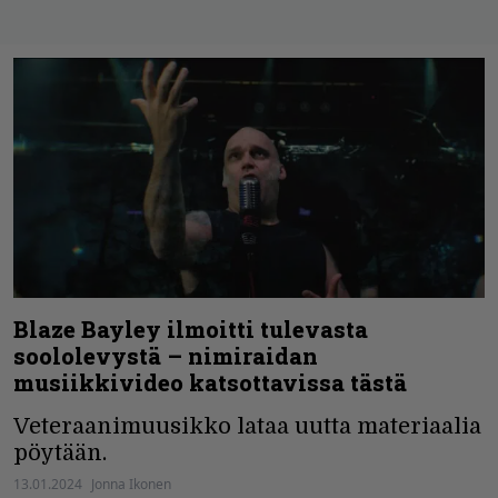
Blaze Bayley ilmoitti tulevasta
soololevystä – nimiraidan
musiikkivideo katsottavissa tästä
Veteraanimuusikko lataa uutta materiaalia
pöytään.
13.01.2024
Jonna Ikonen