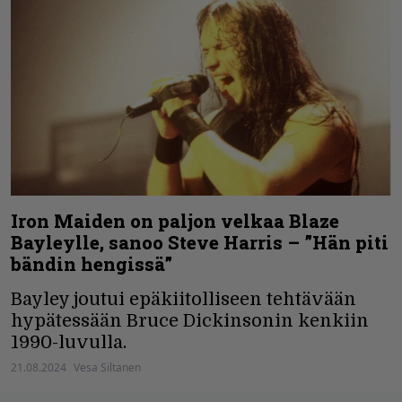
Iron Maiden on paljon velkaa Blaze
Bayleylle, sanoo Steve Harris – ”Hän piti
bändin hengissä”
Bayley joutui epäkiitolliseen tehtävään
hypätessään Bruce Dickinsonin kenkiin
1990-luvulla.
21.08.2024
Vesa Siltanen