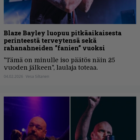
Blaze Bayley luopuu pitkäaikaisesta
perinteestä terveytensä sekä
rahanahneiden ”fanien” vuoksi
"Tämä on minulle iso päätös näin 25
vuoden jälkeen", laulaja toteaa.
04.02.2026
Vesa Siltanen