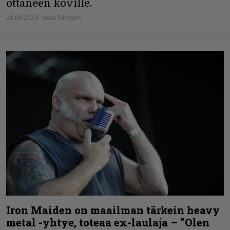
ottaneen koville.
28.09.2023
Vesa Siltanen
Iron Maiden on maailman tärkein heavy
metal -yhtye, toteaa ex-laulaja – ”Olen