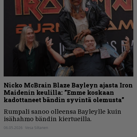
Nicko McBrain Blaze Bayleyn ajasta Iron
Maidenin keulilla: ”Emme koskaan
kadottaneet bändin syvintä olemusta”
Rumpali sanoo olleensa Bayleylle kuin
isähahmo bändin kiertueilla.
06.05.2026
Vesa Siltanen