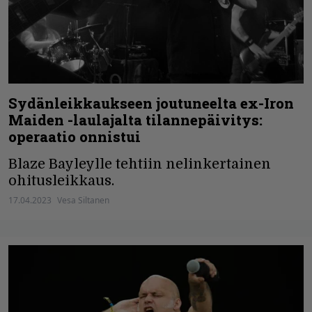
Sydänleikkaukseen joutuneelta ex-Iron
Maiden -laulajalta tilannepäivitys:
operaatio onnistui
Blaze Bayleylle tehtiin nelinkertainen
ohitusleikkaus.
17.04.2023
Vesa Siltanen