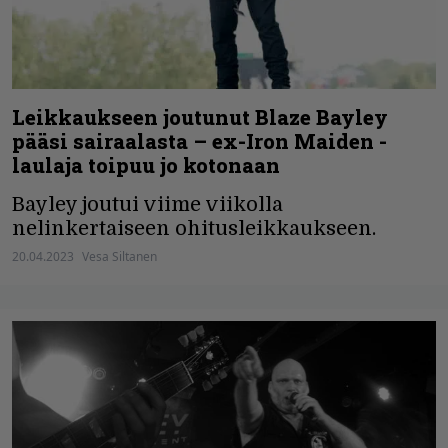
Leikkaukseen joutunut Blaze Bayley
pääsi sairaalasta – ex-Iron Maiden -
laulaja toipuu jo kotonaan
Bayley joutui viime viikolla
nelinkertaiseen ohitusleikkaukseen.
20.04.2023
Vesa Siltanen