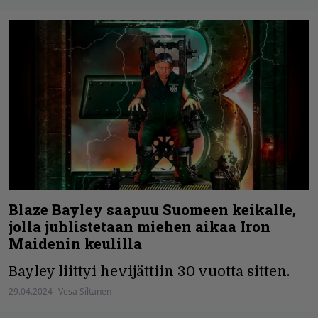
Blaze Bayley saapuu Suomeen keikalle,
jolla juhlistetaan miehen aikaa Iron
Maidenin keulilla
Bayley liittyi hevijättiin 30 vuotta sitten.
29.04.2024
Vesa Siltanen