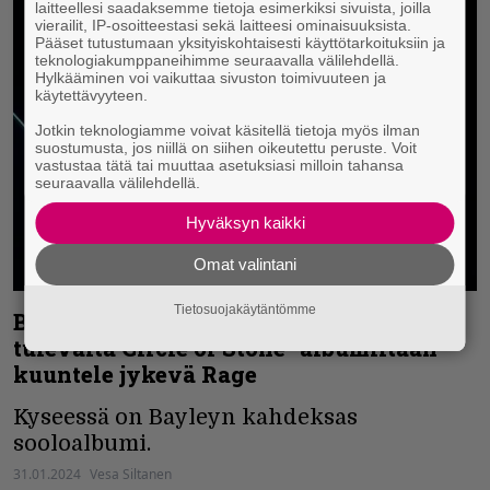
laitteellesi saadaksemme tietoja esimerkiksi sivuista, joilla
vierailit, IP-osoitteestasi sekä laitteesi ominaisuuksista.
Pääset tutustumaan yksityiskohtaisesti käyttötarkoituksiin ja
teknologiakumppaneihimme seuraavalla välilehdellä.
Hylkääminen voi vaikuttaa sivuston toimivuuteen ja
käytettävyyteen.
Jotkin teknologiamme voivat käsitellä tietoja myös ilman
suostumusta, jos niillä on siihen oikeutettu peruste. Voit
vastustaa tätä tai muuttaa asetuksiasi milloin tahansa
seuraavalla välilehdellä.
Hyväksyn kaikki
Omat valintani
Tietosuojakäytäntömme
Blaze Bayley julkaisi uuden näytteen
tulevalta Circle of Stone -albumiltaan –
kuuntele jykevä Rage
Kyseessä on Bayleyn kahdeksas
sooloalbumi.
31.01.2024
Vesa Siltanen