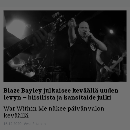
Blaze Bayley julkaisee keväällä uuden
levyn – biisilista ja kansitaide julki
War Within Me näkee päivänvalon
keväällä.
16.12.2020
Vesa Siltanen