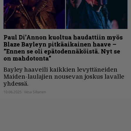
Paul Di’Annon kuoltua haudattiin myös
Blaze Bayleyn pitkäaikainen haave –
”Ennen se oli epätodennäköistä. Nyt se
on mahdotonta”
Bayley haaveili kaikkien levyttäneiden
Maiden-laulajien nousevan joskus lavalle
yhdessä.
10.06.2025
Vesa Siltanen