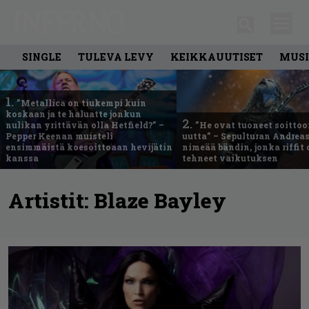
SINGLE
TULEVA LEVY
KEIKKAUUTISET
MUSI
1.
”Metallica on tiukempi kuin
koskaan ja te haluatte jonkun
2.
nulikan yrittävän olla Hetfield?” –
”He ovat tuoneet soittoo
Pepper Keenan muisteli
uutta” – Sepulturan Andreas
ensimmäistä koesoittoaan hevijätin
nimeää bändin, jonka riffit
kanssa
tehneet vaikutuksen
Artistit:
Blaze Bayley