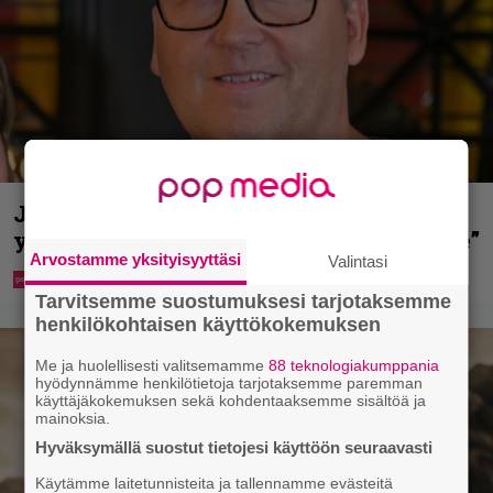
Jani Sievinen kokosi lapsikatraansa
yhteen – ”Minun suurin perintöni heille”
Arvostamme yksityisyyttäsi
Valintasi
Tarvitsemme suostumuksesi tarjotaksemme
henkilökohtaisen käyttökokemuksen
Me ja huolellisesti valitsemamme
88 teknologiakumppania
hyödynnämme henkilötietoja tarjotaksemme paremman
käyttäjäkokemuksen sekä kohdentaaksemme sisältöä ja
mainoksia.
Hyväksymällä suostut tietojesi käyttöön seuraavasti
Käytämme laitetunnisteita ja tallennamme evästeitä