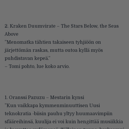
2. Kraken Duumvirate – The Stars Below, the Seas
Above
”Menomatka tähtien takaiseen tyhjiöön on
järjettömän raskas, mutta outoa kyllä myös
puhdistavan kepeä.”
– Tomi pohto,
lue koko arvio
.
1. Oranssi Pazuzu – Mestarin kynsi
”Kun vaikkapa kymmenminuuttisen Uusi
teknokratia -biisin pauhu yltyy huumaavimpiin
sfääreihinsä, kuulija ei voi kuin hengittää musiikkia