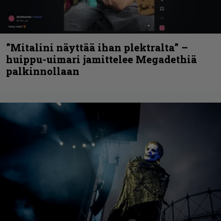
”Mitalini näyttää ihan plektralta” –
huippu-uimari jamittelee Megadethiä
palkinnollaan