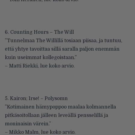
6. Counting Hours – The Will
”Tunnelmaa The Willillä tosiaan piisaa, ja tuntuu,
että yhtye tavoittaa sillä saralla paljon enemmän
kuin useimmat kollegoistaan.”
– Matti Riekki,
lue koko arvio
.
5. Kairon; Irse! – Polysomn
”Kotimainen hämypoppoo maalaa kolmannella
pitkäsoitollaan jälleen leveällä pensselillä ja
moninaisin värein.”
– Mikko Malm,
lue koko arvio
.