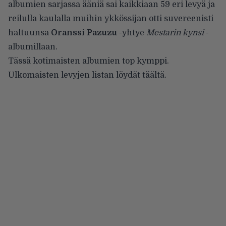
albumien sarjassa ääniä sai kaikkiaan 59 eri levyä ja
reilulla kaulalla muihin ykkössijan otti suvereenisti
haltuunsa
Oranssi Pazuzu
-yhtye
Mestarin kynsi
-
albumillaan.
Tässä kotimaisten albumien top kymppi.
Ulkomaisten levyjen listan löydät
täältä
.