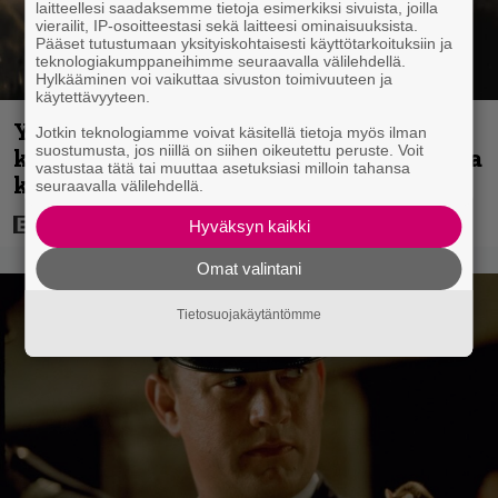
laitteellesi saadaksemme tietoja esimerkiksi sivuista, joilla
vierailit, IP-osoitteestasi sekä laitteesi ominaisuuksista.
Pääset tutustumaan yksityiskohtaisesti käyttötarkoituksiin ja
teknologiakumppaneihimme seuraavalla välilehdellä.
Hylkääminen voi vaikuttaa sivuston toimivuuteen ja
käytettävyyteen.
Yöllä tv:ssä: Sotaelokuvan näyttelijät
Jotkin teknologiamme voivat käsitellä tietoja myös ilman
suostumusta, jos niillä on siihen oikeutettu peruste. Voit
kasvattivat lihakset nopeasti erikoisella
vastustaa tätä tai muuttaa asetuksiasi milloin tahansa
kikalla – IMDb-arvosana on 7,6
seuraavalla välilehdellä.
Hyväksyn kaikki
Omat valintani
Tietosuojakäytäntömme