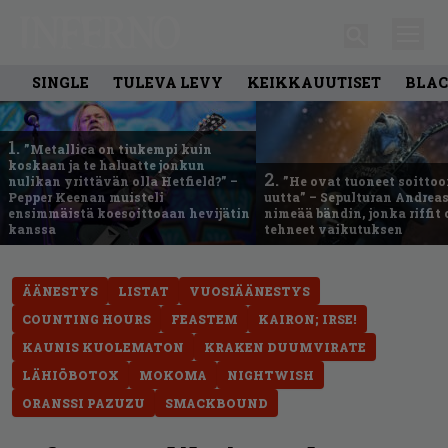
SINGLE
TULEVA LEVY
KEIKKAUUTISET
BLAC
1.
”Metallica on tiukempi kuin
koskaan ja te haluatte jonkun
2.
nulikan yrittävän olla Hetfield?” –
”He ovat tuoneet soittoo
Pepper Keenan muisteli
uutta” – Sepulturan Andreas
ensimmäistä koesoittoaan hevijätin
nimeää bändin, jonka riffit
kanssa
tehneet vaikutuksen
ÄÄNESTYS
LISTAT
VUOSIÄÄNESTYS
COUNTING HOURS
FEASTEM
KAIRON; IRSE!
KAUNIS KUOLEMATON
KRAKEN DUUMVIRATE
LÄHIÖBOTOX
MOKOMA
NIGHTWISH
ORANSSI PAZUZU
SMACKBOUND