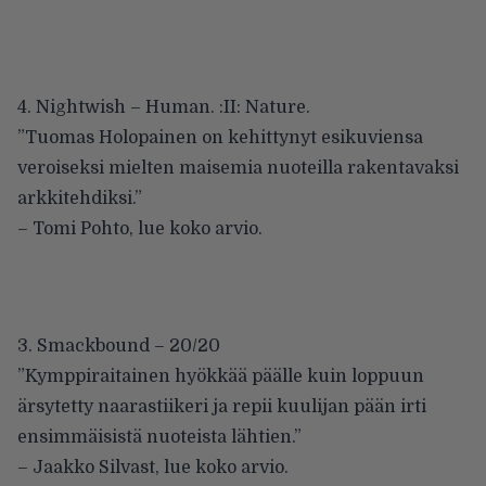
4. Nightwish – Human. :II: Nature.
”Tuomas Holopainen on kehittynyt esikuviensa
veroiseksi mielten maisemia nuoteilla rakentavaksi
arkkitehdiksi.”
– Tomi Pohto,
lue koko arvio
.
3. Smackbound – 20/20
”Kymppiraitainen hyökkää päälle kuin loppuun
ärsytetty naarastiikeri ja repii kuulijan pään irti
ensimmäisistä nuoteista lähtien.”
– Jaakko Silvast,
lue koko arvio
.