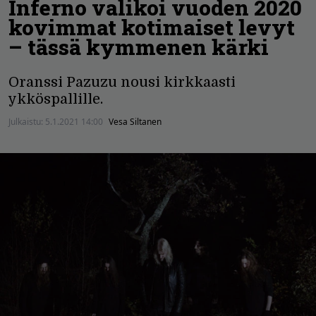
Inferno valikoi vuoden 2020
kovimmat kotimaiset levyt
– tässä kymmenen kärki
Oranssi Pazuzu nousi kirkkaasti
ykköspallille.
Julkaistu:
5.1.2021 14:00
Vesa Siltanen