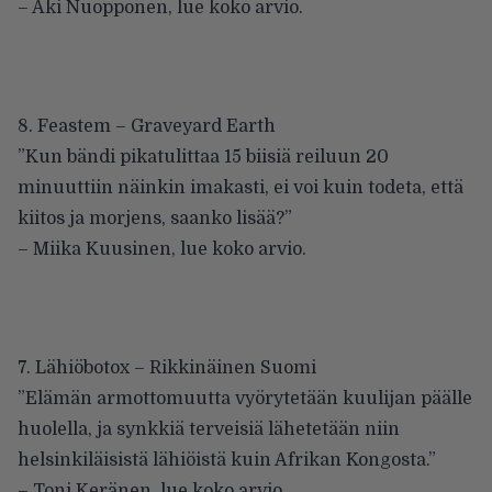
– Aki Nuopponen,
lue koko arvio
.
8. Feastem – Graveyard Earth
”Kun bändi pikatulittaa 15 biisiä reiluun 20
minuuttiin näinkin imakasti, ei voi kuin todeta, että
kiitos ja morjens, saanko lisää?”
– Miika Kuusinen,
lue koko arvio
.
7. Lähiöbotox – Rikkinäinen Suomi
”Elämän armottomuutta vyörytetään kuulijan päälle
huolella, ja synkkiä terveisiä lähetetään niin
helsinkiläisistä lähiöistä kuin Afrikan Kongosta.”
– Toni Keränen,
lue koko arvio
.