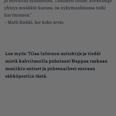
ja luovuttaa sydämensä. Tällainen tunne, korkeampi
yhteys musiikin kanssa, on nykymaailmassa tuiki
harvinainen.”
– Matti Riekki,
lue koko arvio
.
Lue myös:
Tilaa Infernon uutiskirje ja tiedät
mistä kahvitauolla puhutaan! Nappaa raskaan
musiikin uutiset ja puheenaiheet suoraan
sähköpostiin tästä.