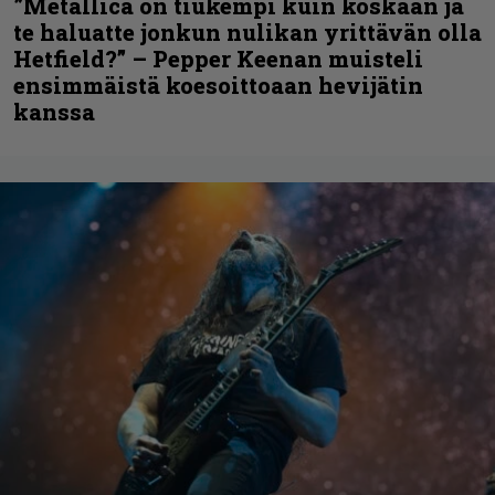
”Metallica on tiukempi kuin koskaan ja
te haluatte jonkun nulikan yrittävän olla
Hetfield?” – Pepper Keenan muisteli
ensimmäistä koesoittoaan hevijätin
kanssa