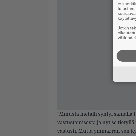
esimerkiks
tutustuma
seuraaval
käytettäv
Jotkin te
oikeutett
välilehdel
”Minusta metalli syntyi samalla 
vastustamisesta ja nyt se tietyllä
vastusti. Mutta ymmärrän sen kyll