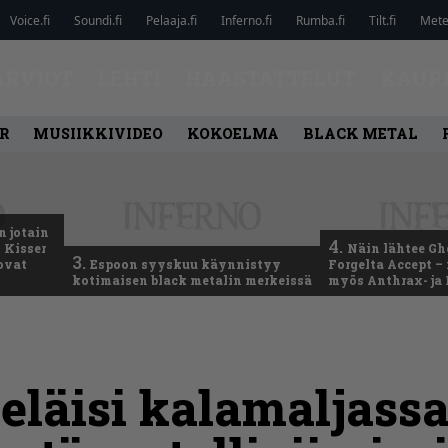
Voice.fi
Soundi.fi
Pelaaja.fi
Inferno.fi
Rumba.fi
Tilt.fi
Metel
ARVIOT
LEHTI
HAASTATTELUT
KAUP
R
MUSIIKKIVIDEO
KOKOELMA
BLACK METAL
n jotain
4.
 Kisser
Näin lähtee Gh
3.
 ovat
Espoon syyskuu käynnistyy
Forgelta Accept 
kotimaisen black metalin merkeissä
myös Anthrax- ja
 eläisi kalamaljassa