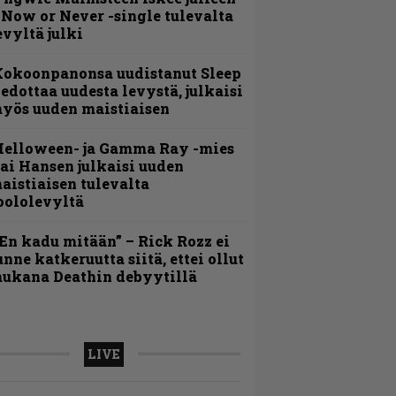
 Now or Never -single tulevalta
evyltä julki
Kokoonpanonsa uudistanut Sleep
iedottaa uudesta levystä, julkaisi
yös uuden maistiaisen
Helloween- ja Gamma Ray -mies
ai Hansen julkaisi uuden
aistiaisen tulevalta
oololevyltä
En kadu mitään” – Rick Rozz ei
unne katkeruutta siitä, ettei ollut
ukana Deathin debyytillä
LIVE