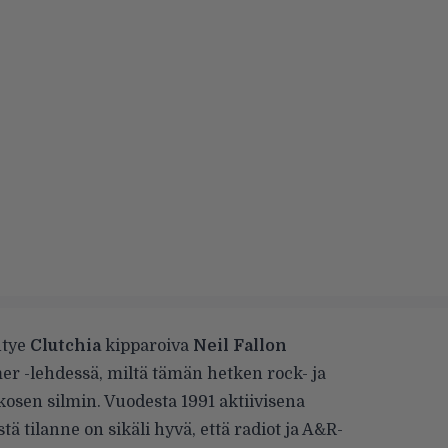
htye
Clutchia
kipparoiva
Neil Fallon
r -lehdessä
, miltä tämän hetken rock- ja
osen silmin. Vuodesta 1991 aktiivisena
 tilanne on sikäli hyvä, että radiot ja A&R-