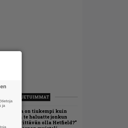
sen
LUETUIMMAT
tietoja
 ja
Metallica on tiukempi kuin
oskaan ja te haluatte jonkun
ulikan yrittävän olla Hetfield?”
toja