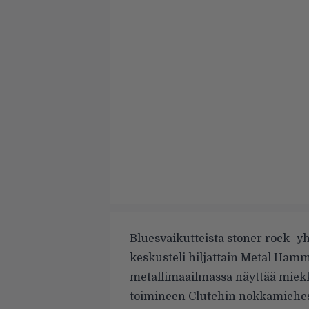
Bluesvaikutteista stoner rock -y
keskusteli hiljattain
Metal Hamme
metallimaailmassa näyttää miekk
toimineen Clutchin nokkamiehestä