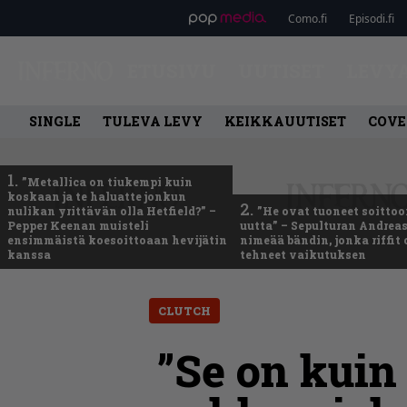
Como.fi
Episodi.fi
ETUSIVU
UUTISET
LEVY
SINGLE
TULEVA LEVY
KEIKKAUUTISET
COVE
1.
”Metallica on tiukempi kuin
koskaan ja te haluatte jonkun
2.
nulikan yrittävän olla Hetfield?” –
”He ovat tuoneet soittoo
Pepper Keenan muisteli
uutta” – Sepulturan Andreas
ensimmäistä koesoittoaan hevijätin
nimeää bändin, jonka riffit
kanssa
tehneet vaikutuksen
CLUTCH
”Se on kuin