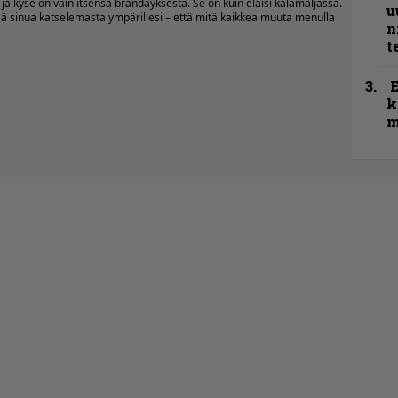
ja kyse on vain itsensä brändäyksestä. Se on kuin eläisi kalamaljassa.
u
estää sinua katselemasta ympärillesi – että mitä kaikkea muuta menulla
n
t
k
m