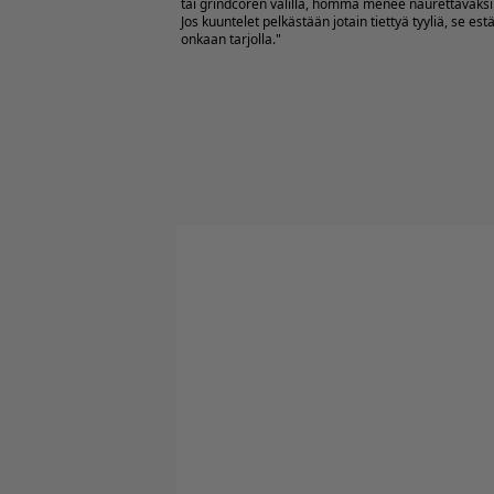
tai grindcoren välillä, homma menee naurettavaksi 
Jos kuuntelet pelkästään jotain tiettyä tyyliä, se 
onkaan tarjolla."