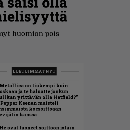
saisi olla
ielisyyttä
enyt huomion pois
LUETUIMMAT NYT
Metallica on tiukempi kuin
oskaan ja te haluatte jonkun
ulikan yrittävän olla Hetfield?”
 Pepper Keenan muisteli
nsimmäistä koesoittoaan
evijätin kanssa
He ovat tuoneet soittoon jotain