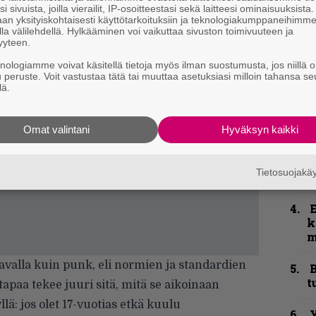
–
i sivuista, joilla vierailit, IP-osoitteestasi sekä laitteesi ominaisuuksista
e
an yksityiskohtaisesti käyttötarkoituksiin ja teknologiakumppaneihimm
h
la välilehdellä. Hylkääminen voi vaikuttaa sivuston toimivuuteen ja
yyteen.
”
knologiamme voivat käsitellä tietoja myös ilman suostumusta, jos niillä o
u
u peruste. Voit vastustaa tätä tai muuttaa asetuksiasi milloin tahansa se
n
lä.
t
Omat valintani
Hyväksyn kaikki
N
F
m
Tietosuojak
m
k
m
tavalla kuin punk, eli normien ja standardien
B
t
 tapaa tekee juuri sitä, mitä se aikoinaan
ä: jos olet 17-vuotias etkä kuulu
Y