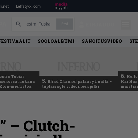
i.net
Leffatykki.com
PA
Etsi
KIRJAUDU
FESTIVAALIT
SOOLOALBUMI
SANOITUSVIDEO
ST
6.
ostin Tobias
Hello
5.
– menossa mukana
Blind Channel palaa rytinällä –
Kai Hans
 Korn-miehistöä
tuplasingle videoineen julki
maistiai
” – Clutch-