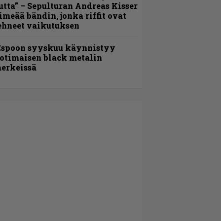
utta” – Sepulturan Andreas Kisser
imeää bändin, jonka riffit ovat
ehneet vaikutuksen
Espoon syyskuu käynnistyy
otimaisen black metalin
erkeissä