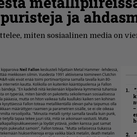
tä metallipiireissä 
uristeja ja ahdasm
ttelee, miten sosiaalinen media on vi
kipparoiva
Neil Fallon
keskusteli hiljattain
Metal Hammer -lehdessä
,
ttää miekkosen silmin. Vuodesta 1991 aktiivisena toimineen Clutchin
 A&R-väki eivät enää toimi portinvartijoina samalla tavalla kuin 80-
taa internetin kautta. Kolikolla on kuitenkin kääntöpuolensa ja Fallon
a bändejä. "En kadehdi niitä keskenään kilpailevia kymmeniä tuhansia
”
usta on typerää, miten bändit on pakotettu sekoilemaan sosiaalisessa
k
la pääasia, mutta on hiton vaikeaa tulla kuulluksi kaiken sen kohinan
n
a kysyttäessä Fallon toteaa metallikentällä olevan paha taipumus olla
–
 tiukkaan määrättyjen raamien ja parametrien sisälle, se ei ole oikeaa
lta nirsoilijoilta. "Minusta metalli syntyi samalla tavalla kuin punk,
e
 tietyllä tapaa tekee juuri sitä, mitä se aikoinaan vastusti. Mutta
h
jalkapallojoukkueeseen ja löydät ystäviä, joiden kanssa jaat samat
i myös pukeudut samoin", Fallon toteaa. "Mutta sellaisessa tiukassa
an tekemään hiuksenhienoja eroja vaikka black metalin, death metalin
”