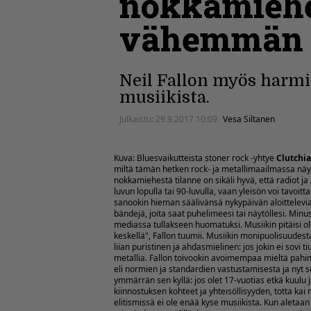
nokkamiehes
vähemmän p
Neil Fallon myös harmi
musiikista.
Julkaistu:
29.9.2017 10:09
Vesa Siltanen
Kuva: Bluesvaikutteista stoner rock -yhtye
Clutchia
miltä tämän hetken rock- ja metallimaailmassa näy
nokkamiehestä tilanne on sikäli hyvä, että radiot ja
luvun lopulla tai 90-luvulla, vaan yleisön voi tavoit
sanookin hieman säälivänsä nykypäivän aloittelevi
bändejä, joita saat puhelimeesi tai näytöllesi. Min
mediassa tullakseen huomatuksi. Musiikin pitäisi ol
keskellä", Fallon tuumii. Musiikin monipuolisuudest
liian puristinen ja ahdasmielinen: jos jokin ei sovi
metallia. Fallon toivookin avoimempaa mieltä pahimmi
eli normien ja standardien vastustamisesta ja nyt se
ymmärrän sen kyllä: jos olet 17-vuotias etkä kuulu 
kiinnostuksen kohteet ja yhteisöllisyyden, totta ka
elitismissä ei ole enää kyse musiikista. Kun aleta