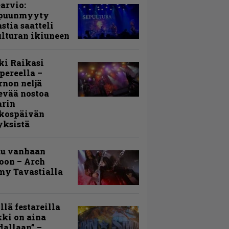
arvio:
puunmyyty
stia saatteli
lturan ikiuneen
ki Raikasi
ereella –
rnon neljä
evää nostoa
arin
kospäivän
yksistä
uu vanhaan
toon – Arch
my Tavastialla
llä festareilla
ki on aina
allaan” –