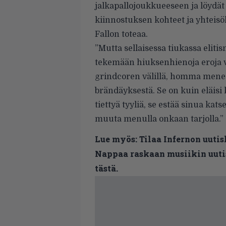
jalkapallojoukkueeseen ja löydät 
kiinnostuksen kohteet ja yhteisö
Fallon toteaa.
”Mutta sellaisessa tiukassa eliti
tekemään hiuksenhienoja eroja va
grindcoren välillä, homma menee
brändäyksestä. Se on kuin eläisi 
tiettyä tyyliä, se estää sinua kat
muuta menulla onkaan tarjolla.”
Lue myös:
Tilaa Infernon uutis
Nappaa raskaan musiikin uutis
tästä.