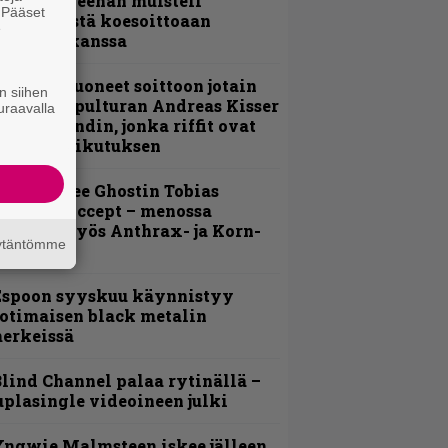
 Pepper Keenan muisteli
. Pääset
nsimmäistä koesoittoaan
e
evijätin kanssa
He ovat tuoneet soittoon jotain
n siihen
utta” – Sepulturan Andreas Kisser
uraavalla
imeää bändin, jonka riffit ovat
ehneet vaikutuksen
äin lähtee Ghostin Tobias
orgelta Accept – menossa
ukana myös Anthrax- ja Korn-
äytäntömme
iehistöä
Espoon syyskuu käynnistyy
otimaisen black metalin
erkeissä
lind Channel palaa rytinällä –
uplasingle videoineen julki
ngwie Malmsteen iskee jälleen