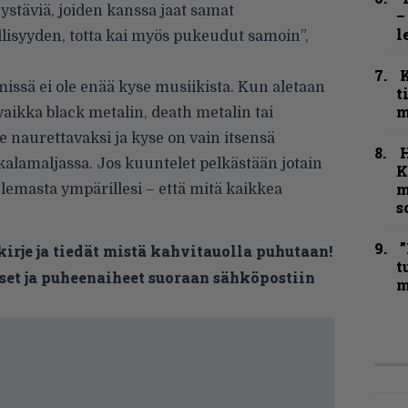
ystäviä, joiden kanssa jaat samat
–
l
llisyyden, totta kai myös pukeudut samoin”,
smissä ei ole enää kyse musiikista. Kun aletaan
t
m
ikka black metalin, death metalin tai
 naurettavaksi ja kyse on vain itsensä
kalamaljassa. Jos kuuntelet pelkästään jotain
K
m
selemasta ympärillesi – että mitä kaikkea
s
”
kirje ja tiedät mistä kahvitauolla puhutaan!
t
et ja puheenaiheet suoraan sähköpostiin
m