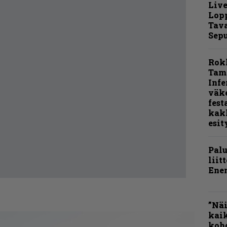
Live
Lop
Tava
Sepu
Rok
Tamp
Infe
väk
fest
kak
esit
Pal
liit
Ene
”Näi
kaik
kohd