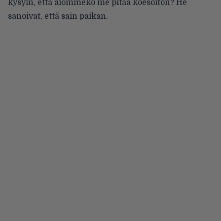
kysyin, että aiommeko me pitää koesoiton? He
sanoivat, että sain paikan.