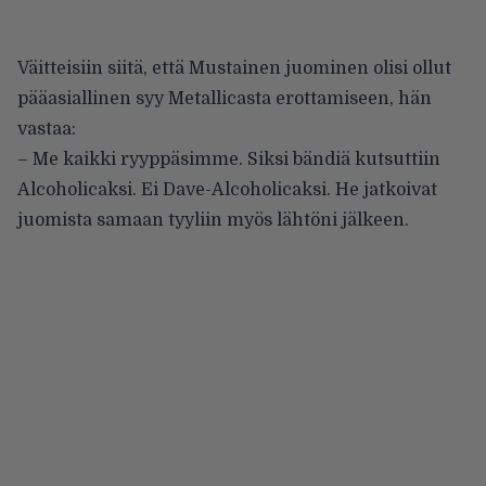
Väitteisiin siitä, että Mustainen juominen olisi ollut
pääasiallinen syy Metallicasta erottamiseen, hän
vastaa:
– Me kaikki ryyppäsimme. Siksi bändiä kutsuttiin
Alcoholicaksi. Ei Dave-Alcoholicaksi. He jatkoivat
juomista samaan tyyliin myös lähtöni jälkeen.