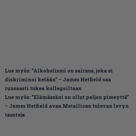
Lue myös:
”Alkoholismi on sairaus, joka ei
diskriminoi ketään” – James Hetfield saa
runsaasti tukea kollegoiltaan
Lue myös:
”Elämässäni on ollut paljon pimeyttä”
– James Hetfield avaa Metallican tulevan levyn
taustoja