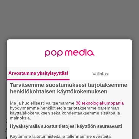
Arvostamme yksityisyyttäsi
Valintasi
Tarvitsemme suostumuksesi tarjotaksemme
henkilökohtaisen käyttökokemuksen
Me ja huolellisesti valitsemamme
88 teknologiakumppania
hyödynnämme henkilötietoja tarjotaksemme paremman
– Kirjoitin
Ride the Lightningin
nimiraidan. Samoin
käyttäjäkokemuksen sekä kohdentaaksemme sisältöä ja
mainoksia.
The Call of Ktulun
. Mitäs muuta?
Phantom Lordin,
Hyväksymällä suostut tietojesi käyttöön seuraavasti
Metal Militian, Jump In the Firen, The Four
Käytämme laitetunnisteita ja tallennamme evästeitä
Horsemenin
ja suuren osan
Leper Messiahista
. En