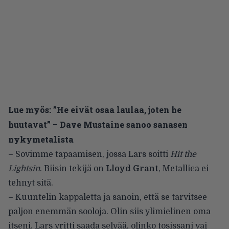
Lue myös:
”He eivät osaa laulaa, joten he
huutavat” – Dave Mustaine sanoo sanasen
nykymetalista
– Sovimme tapaamisen, jossa Lars soitti
Hit the
Lightsin
. Biisin tekijä on
Lloyd Grant
, Metallica ei
tehnyt sitä.
– Kuuntelin kappaletta ja sanoin, että se tarvitsee
paljon enemmän sooloja. Olin siis ylimielinen oma
itseni. Lars yritti saada selvää, olinko tosissani vai