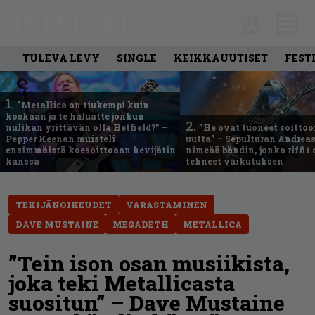
TULEVA LEVY
SINGLE
KEIKKAUUTISET
FEST
1.
”Metallica on tiukempi kuin
koskaan ja te haluatte jonkun
2.
nulikan yrittävän olla Hetfield?” –
”He ovat tuoneet soittoo
Pepper Keenan muisteli
uutta” – Sepulturan Andreas
ensimmäistä koesoittoaan hevijätin
nimeää bändin, jonka riffit
kanssa
tehneet vaikutuksen
TEKIJÄNOIKEUDET
VARASTAMINEN
DAVE MUSTAINE
MEGADETH
METALLICA
”Tein ison osan musiikista,
joka teki Metallicasta
suositun” – Dave Mustaine