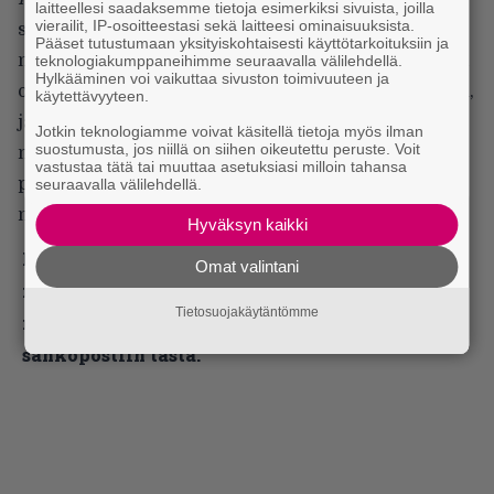
laitteellesi saadaksemme tietoja esimerkiksi sivuista, joilla
vierailit, IP-osoitteestasi sekä laitteesi ominaisuuksista.
saanut tunnustusta näistä. Kuuntele niiden riffejä,
Pääset tutustumaan yksityiskohtaisesti käyttötarkoituksiin ja
niin tiedät, että ne ovat minun riffejäni. Tein suuren
teknologiakumppaneihimme seuraavalla välilehdellä.
Hylkääminen voi vaikuttaa sivuston toimivuuteen ja
osan musiikista, jonka ansiosta heistä tuli suosittuja,
käytettävyyteen.
ja kaikki heidän ensimmäisen levynsä soolot ovat
Jotkin teknologiamme voivat käsitellä tietoja myös ilman
suostumusta, jos niillä on siihen oikeutettu peruste. Voit
minun tekemiäni.
Kirk
[
Hammett
, Mustainen
vastustaa tätä tai muuttaa asetuksiasi milloin tahansa
paikan ottanut kitaristi] voi vain yrittää kopioida
seuraavalla välilehdellä.
niitä.
Hyväksyn kaikki
Lue myös:
Tilaa Infernon uutiskirje ja tiedät
Omat valintani
mistä kahvitauolla puhutaan! Nappaa raskaan
Tietosuojakäytäntömme
musiikin uutiset ja puheenaiheet suoraan
sähköpostiin tästä.