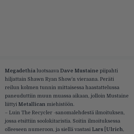
Megadethia
luotsaava
Dave Mustaine
piipahti
hiljattain
Shawn Ryan Show’n
vieraana. Peräti
reilun kolmen tunnin mittaisessa haastattelussa
paneuduttiin muun muassa aikaan, jolloin Mustaine
liittyi
Metallican
miehistöön.
– Luin The Recycler -sanomalehdestä ilmoituksen,
jossa etsittiin soolokitaristia. Soitin ilmoituksessa
olleeseen numeroon, ja siellä vastasi
Lars
[
Ulrich
,