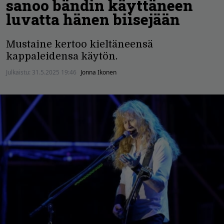
sanoo bändin käyttäneen
luvatta hänen biisejään
Mustaine kertoo kieltäneensä
kappaleidensa käytön.
Julkaistu:
31.5.2025 19:46
Jonna Ikonen