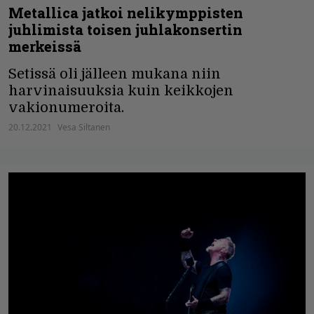
Metallica jatkoi nelikymppisten
juhlimista toisen juhlakonsertin
merkeissä
Setissä oli jälleen mukana niin
harvinaisuuksia kuin keikkojen
vakionumeroita.
20.12.2021
Vesa Siltanen