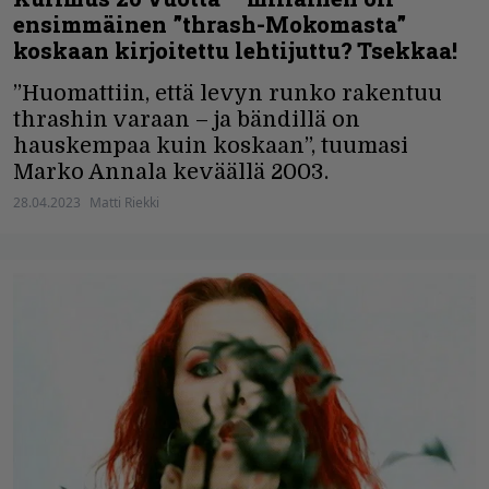
ensimmäinen ”thrash-Mokomasta”
koskaan kirjoitettu lehtijuttu? Tsekkaa!
”Huomattiin, että levyn runko rakentuu
thrashin varaan – ja bändillä on
hauskempaa kuin koskaan”, tuumasi
Marko Annala keväällä 2003.
28.04.2023
Matti Riekki