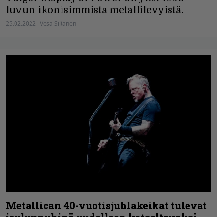
luvun ikonisimmista metallilevyistä.
25.02.2022
Vesa Siltanen
Metallican 40-vuotisjuhlakeikat tulevat