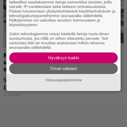
laitteellesi saadaksemme tietoja esimerkiksi sivuista, joilla
vierailit, IP-osoitteestasi sekä laitteesi ominaisuuksista.
Pääset tutustumaan yksityiskohtaisesti käyttötarkoituksiin ja
teknologiakumppaneihimme seuraavalla välilehdellä.
Hylkääminen voi vaikuttaa sivuston toimivuuteen ja
käytettävyyteen.
Jotkin teknologiamme voivat käsitellä tietoja myös ilman
suostumusta, jos niillä on siihen oikeutettu peruste. Voit
vastustaa tätä tai muuttaa asetuksiasi milloin tahansa
seuraavalla välilehdellä.
North from Here ilmestyi 30 vuotta
Hyväksyn kaikki
sitten – Sami Lopakka ja Vesa Ranta
muistelevat Sentenced-klassikkoa
Omat valintani
Sentencedin toinen pitkäsoitto näki
Tietosuojakäytäntömme
päivänvalon 1.6.1993.
01.06.2023