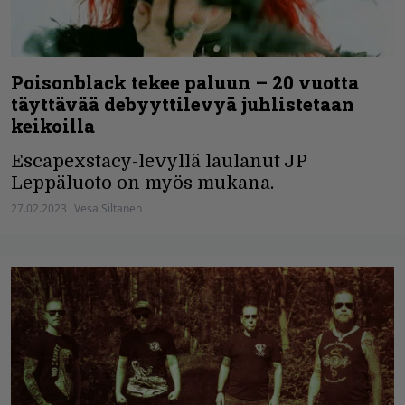
Poisonblack tekee paluun – 20 vuotta
täyttävää debyyttilevyä juhlistetaan
keikoilla
Escapexstacy-levyllä laulanut JP
Leppäluoto on myös mukana.
27.02.2023
Vesa Siltanen