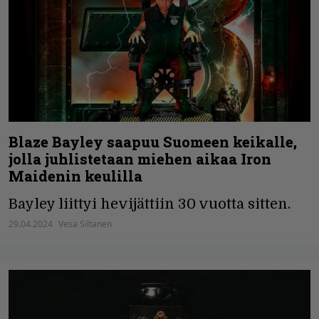
Blaze Bayley saapuu Suomeen keikalle,
jolla juhlistetaan miehen aikaa Iron
Maidenin keulilla
Bayley liittyi hevijättiin 30 vuotta sitten.
29.04.2024
Vesa Siltanen