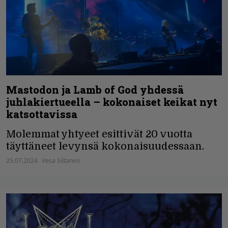
Mastodon ja Lamb of God yhdessä
juhlakiertueella – kokonaiset keikat nyt
katsottavissa
Molemmat yhtyeet esittivät 20 vuotta
täyttäneet levynsä kokonaisuudessaan.
25.07.2024
Vesa Siltanen