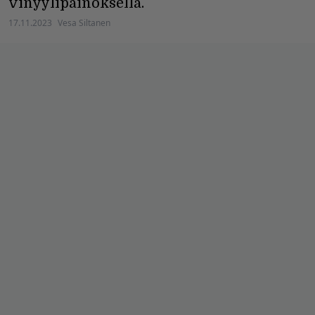
vinyylipainoksella.
17.11.2023
Vesa Siltanen