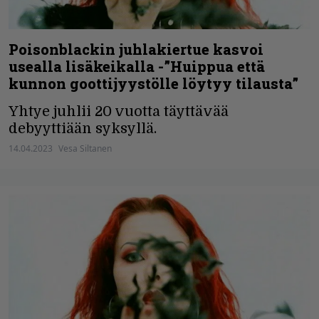
Poisonblackin juhlakiertue kasvoi
usealla lisäkeikalla -”Huippua että
kunnon goottijyystölle löytyy tilausta”
Yhtye juhlii 20 vuotta täyttävää
debyyttiään syksyllä.
14.04.2023
Vesa Siltanen