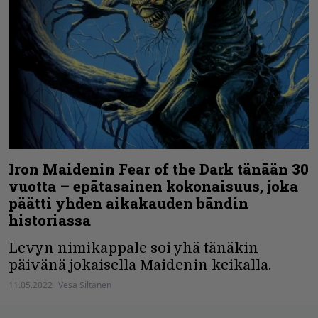
Iron Maidenin Fear of the Dark tänään 30
vuotta – epätasainen kokonaisuus, joka
päätti yhden aikakauden bändin
historiassa
Levyn nimikappale soi yhä tänäkin
päivänä jokaisella Maidenin keikalla.
11.05.2022
Vesa Siltanen