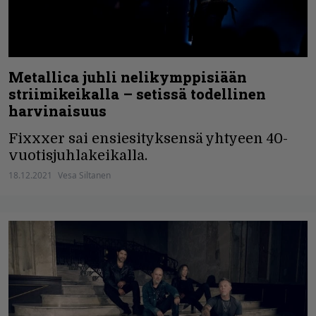
Metallica juhli nelikymppisiään
striimikeikalla – setissä todellinen
harvinaisuus
Fixxxer sai ensiesityksensä yhtyeen 40-
vuotisjuhlakeikalla.
18.12.2021
Vesa Siltanen