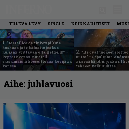
TULEVA LEVY
SINGLE
KEIKKAUUTISET
MUSI
1.
”Metallica on tiukempi kuin
koskaan ja te haluatte jonkun
2.
nulikan yrittävän olla Hetfield?” –
”He ovat tuoneet soittoo
Pepper Keenan muisteli
uutta” – Sepulturan Andreas
ensimmäistä koesoittoaan hevijätin
nimeää bändin, jonka riffit
kanssa
tehneet vaikutuksen
Aihe:
juhlavuosi