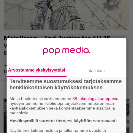
Metallican …And Justice for All 35
vuotta – näin levyn kappaleita on
soitettu vuosien varrella
...And Justice for All näki (bändin
Arvostamme yksityisyyttäsi
mukaan) päivänvalon 7.9.1988.
Valintasi
07.09.2023
Vesa Siltanen
Tarvitsemme suostumuksesi tarjotaksemme
henkilökohtaisen käyttökokemuksen
Me ja huolellisesti valitsemamme
88 teknologiakumppania
hyödynnämme henkilötietoja tarjotaksemme paremman
käyttäjäkokemuksen sekä kohdentaaksemme sisältöä ja
mainoksia.
Hyväksymällä suostut tietojesi käyttöön seuraavasti
Käytämme laitetunnisteita ja tallennamme evästeitä