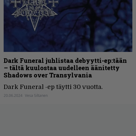
Dark Funeral juhlistaa debyytti-ep:tään
– tältä kuulostaa uudelleen äänitetty
Shadows over Transylvania
Dark Funeral -ep täytti 30 vuotta.
20.06.2024
Vesa Siltanen