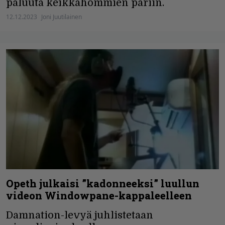
paluuta keikkahommien pariin.
12.12.2023
Joni Juutilainen
Opeth julkaisi ”kadonneeksi” luullun
videon Windowpane-kappaleelleen
Damnation-levyä juhlistetaan