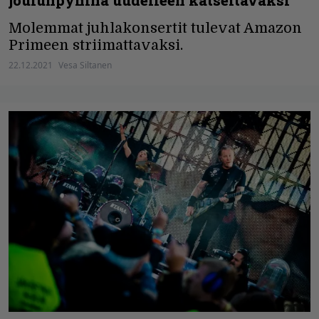
joulunpyhinä uudelleen katseltavaksi
Molemmat juhlakonsertit tulevat Amazon
Primeen striimattavaksi.
22.12.2021
Vesa Siltanen