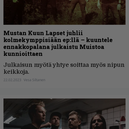
Mustan Kuun Lapset juhlii
kolmekymppisiään ep:llä – kuuntele
ennakkopalana julkaistu Muistoa
kunnioittaen
Julkaisun myötä yhtye soittaa myös nipun
keikkoja.
22.02.2023
Vesa Siltanen