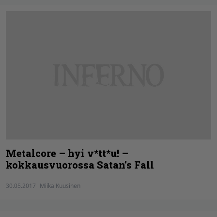
Metalcore – hyi v*tt*u! –
kokkausvuorossa Satan’s Fall
30.05.2017
Miika Kuusinen