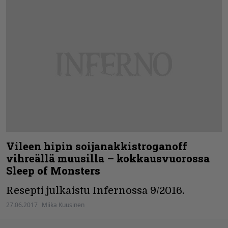
Vileen hipin soijanakkistroganoff
vihreällä muusilla – kokkausvuorossa
Sleep of Monsters
Resepti julkaistu Infernossa 9/2016.
27.06.2017
Miika Kuusinen