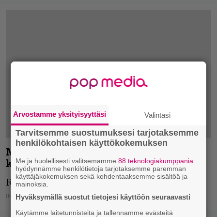
Arvostamme yksityisyyttäsi
Valintasi
Tarvitsemme suostumuksesi tarjotaksemme
henkilökohtaisen käyttökokemuksen
MNP – metalli, nopeus, pitsa –
kokkausvuorossa The Hypothesis
Me ja huolellisesti valitsemamme
88 teknologiakumppania
hyödynnämme henkilötietoja tarjotaksemme paremman
käyttäjäkokemuksen sekä kohdentaaksemme sisältöä ja
Resepti julkaistu Infernossa 7/2016.
mainoksia.
09.06.2017
Miika Kuusinen
Hyväksymällä suostut tietojesi käyttöön seuraavasti
Käytämme laitetunnisteita ja tallennamme evästeitä