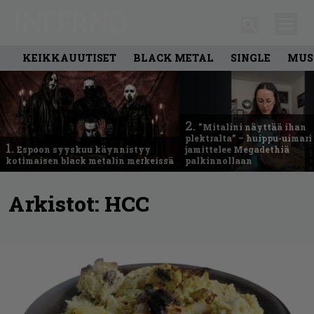
KEIKKAUUTISET
BLACK METAL
SINGLE
MUS
2.
”Mitalini näyttää ihan
plektralta” – huippu-uimari
1.
Espoon syyskuu käynnistyy
jamittelee Megadethiä
kotimaisen black metalin merkeissä
palkinnollaan
Arkistot:
HCC