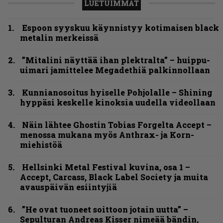
LUETUIMMAT
Espoon syyskuu käynnistyy kotimaisen black
metalin merkeissä
”Mitalini näyttää ihan plektralta” – huippu-
uimari jamittelee Megadethiä palkinnollaan
Kunnianosoitus hyiselle Pohjolalle – Shining
hyppäsi keskelle kinoksia uudella videollaan
Näin lähtee Ghostin Tobias Forgelta Accept –
menossa mukana myös Anthrax- ja Korn-
miehistöä
Hellsinki Metal Festival kuvina, osa 1 –
Accept, Carcass, Black Label Society ja muita
avauspäivän esiintyjiä
”He ovat tuoneet soittoon jotain uutta” –
Sepulturan Andreas Kisser nimeää bändin,