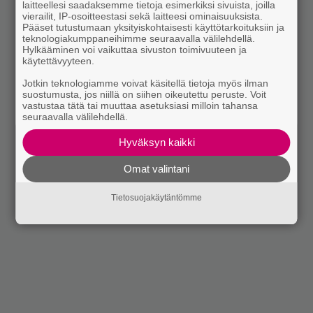
laitteellesi saadaksemme tietoja esimerkiksi sivuista, joilla
vierailit, IP-osoitteestasi sekä laitteesi ominaisuuksista.
Pääset tutustumaan yksityiskohtaisesti käyttötarkoituksiin ja
teknologiakumppaneihimme seuraavalla välilehdellä.
Hylkääminen voi vaikuttaa sivuston toimivuuteen ja
käytettävyyteen.
Jotkin teknologiamme voivat käsitellä tietoja myös ilman
suostumusta, jos niillä on siihen oikeutettu peruste. Voit
vastustaa tätä tai muuttaa asetuksiasi milloin tahansa
seuraavalla välilehdellä.
Hyväksyn kaikki
Omat valintani
Tietosuojakäytäntömme