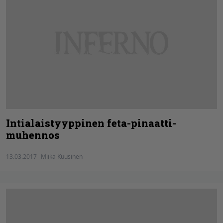
Intialaistyyppinen feta-pinaatti­
muhennos
13.03.2017
Miika Kuusinen