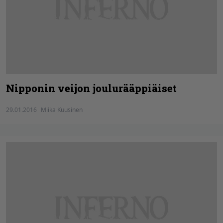
Nipponin veijon joulurääppiäiset
29.01.2016
Miika Kuusinen