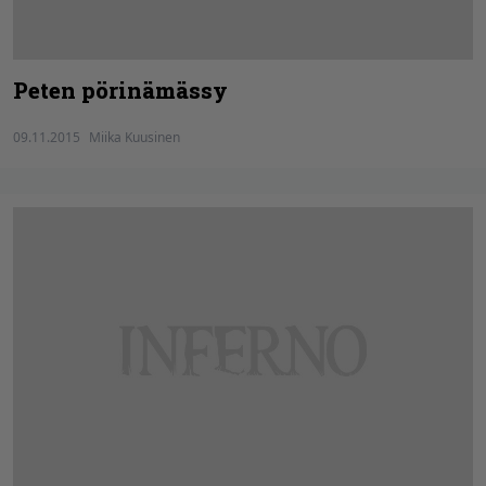
Peten pörinämässy
09.11.2015
Miika Kuusinen