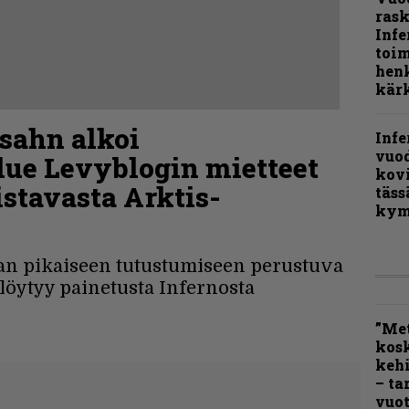
rask
Infe
toi
henk
kärk
sahn alkoi
Infe
vuo
lue Levyblogin mietteet
kov
stavasta Arktis-
täss
kym
an pikaiseen tutustumiseen perustuva
löytyy painetusta Infernosta
”Met
kos
kehi
– ta
vuot