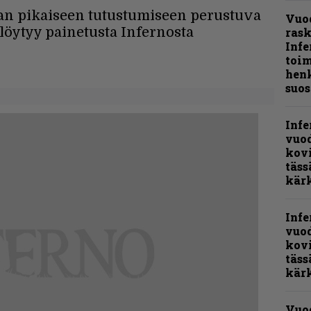
an pikaiseen tutustumiseen perustuva
Vuo
löytyy painetusta Infernosta
ras
Infe
toi
henk
suos
Infe
vuo
kov
täss
kär
Infe
vuo
kov
täss
kär
Vuo