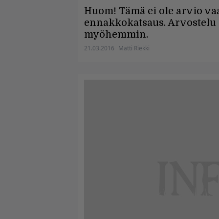
Huom! Tämä ei ole arvio va
ennakkokatsaus. Arvostelu 
myöhemmin.
21.03.2016
Matti Riekki