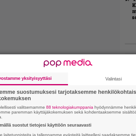
K
m
s
Live
Lop
Tava
vostamme yksityisyyttäsi
Valintasi
Sepu
semme suostumuksesi tarjotaksemme henkilökohtai
Rok
ökokemuksen
Tamp
Infe
lellisesti valitsemamme
88 teknologiakumppania
hyödynnämme henkilö
semme paremman käyttäjäkokemuksen sekä kohdentaaksemme sisältöä
väk
a.
fest
ällä suostut tietojesi käyttöön seuraavasti
kak
esit
laitetunnisteita ja tallennamme evästeitä laitteellesi saadaksemme tie