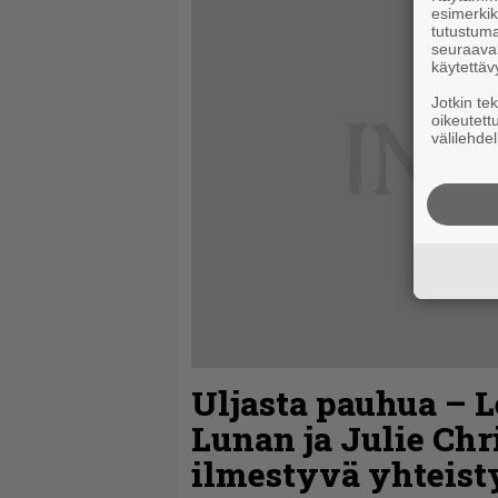
esimerkiks
tutustuma
seuraaval
käytettäv
Jotkin te
oikeutett
välilehdel
Uljasta pauhua – L
Lunan ja Julie Ch
ilmestyvä yhteis