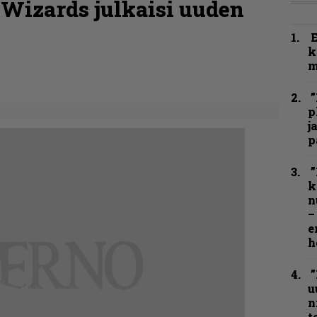
Wizards julkaisi uuden
k
m
”
p
j
p
”
k
n
–
e
h
”
u
n
t