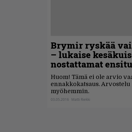
Brymir ryskää vai
– lukaise kesäkui
nostattamat ensit
Huom! Tämä ei ole arvio va
ennakkokatsaus. Arvostelu 
myöhemmin.
03.05.2016
Matti Riekki