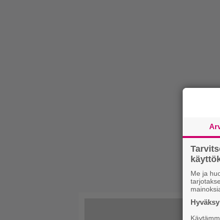
Ar
Tarvit
käytt
Me ja huo
tarjotak
mainoksi
Hyväksym
Käytämme 