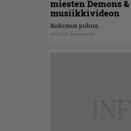
miesten Demons & 
musiikkivideon
Kokemus puhuu.
14.02.2020
Joni Juutilainen