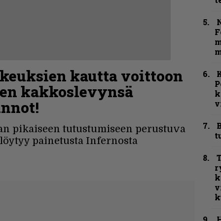
N
F
m
m
keuksien kautta voittoon
K
P
sen kakkoslevynsä
k
unnot!
v
B
an pikaiseen tutustumiseen perustuva
t
löytyy painetusta Infernosta
T
r
k
v
k