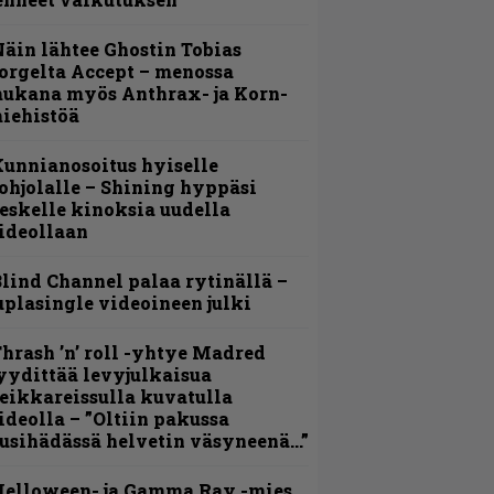
äin lähtee Ghostin Tobias
orgelta Accept – menossa
ukana myös Anthrax- ja Korn-
iehistöä
unnianosoitus hyiselle
ohjolalle – Shining hyppäsi
eskelle kinoksia uudella
ideollaan
lind Channel palaa rytinällä –
uplasingle videoineen julki
hrash ’n’ roll -yhtye Madred
yydittää levyjulkaisua
eikkareissulla kuvatulla
ideolla – ”Oltiin pakussa
usihädässä helvetin väsyneenä…”
Helloween- ja Gamma Ray -mies