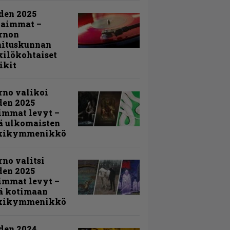
den 2025
kaimmat –
rnon
mituskunnan
ilökohtaiset
ikit
rno valikoi
den 2025
immat levyt –
ä ulkomaisten
kikymmenikkö
rno valitsi
den 2025
immat levyt –
ä kotimaan
kikymmenikkö
den 2024