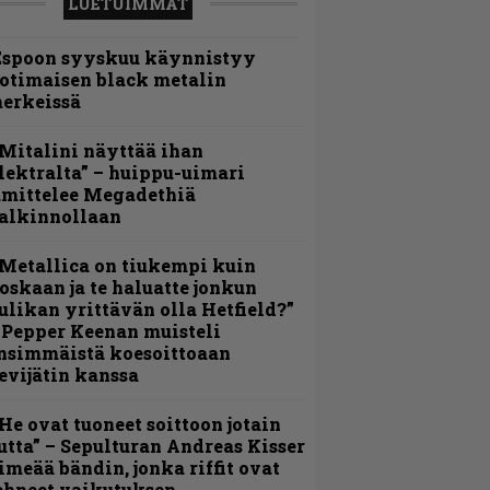
LUETUIMMAT
Espoon syyskuu käynnistyy
otimaisen black metalin
erkeissä
Mitalini näyttää ihan
lektralta” – huippu-uimari
amittelee Megadethiä
alkinnollaan
Metallica on tiukempi kuin
oskaan ja te haluatte jonkun
ulikan yrittävän olla Hetfield?”
 Pepper Keenan muisteli
nsimmäistä koesoittoaan
evijätin kanssa
He ovat tuoneet soittoon jotain
utta” – Sepulturan Andreas Kisser
imeää bändin, jonka riffit ovat
ehneet vaikutuksen