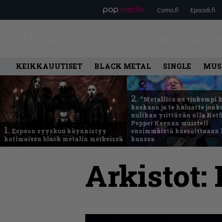
Como.fi
Episodi.fi
ETUSIVU
UUTISET
LEVY
KEIKKAUUTISET
BLACK METAL
SINGLE
MUS
2.
”Metallica on tiukempi 
koskaan ja te haluatte jonk
nulikan yrittävän olla Hetfi
Pepper Keenan muisteli
1.
Espoon syyskuu käynnistyy
ensimmäistä koesoittoaan 
kotimaisen black metalin merkeissä
kanssa
Arkistot: