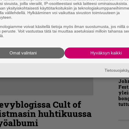
i sivuista, joilla vierailit, IP-osoitteestasi sekä laitteesi ominaisuuksista
an yksityiskohtaisesti käyttötarkoituksiin ja teknologiakumppaneihimm
Pal
la välilehdellä. Hylkääminen voi vaikuttaa sivuston toimivuuteen ja
liit
yyteen.
Ene
knologiamme voivat käsitellä tietoja myös ilman suostumusta, jos niillä o
u peruste. Voit vastustaa tätä tai muuttaa asetuksiasi milloin tahansa se
lä.
”Näi
kaik
Omat valintani
Hyväksyn kaikki
kohd
rapo
Rock
Tietosuojak
Joh
Fest
ylei
bong
evyblogissa Cult of
tutt
ristmasin huhtikuussa
työalbumi