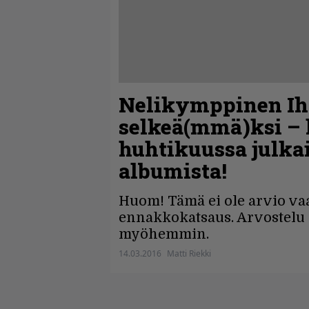
Nelikymppinen Ih
selkeä(mmä)ksi – 
huhtikuussa julkai
albumista!
Huom! Tämä ei ole arvio va
ennakkokatsaus. Arvostelu 
myöhemmin.
14.03.2016
Matti Riekki