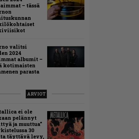
aimmat – tässä
rnon
mituskunnan
ilökohtaiset
iviisikot
rno valitsi
den 2024
immat albumit –
ä kotimaisten
menen parasta
ARVIOT
allica ei ole
kaan pelännyt
ttyä ja muuttua”
rkistelussa 30
ta täyttävä levy,