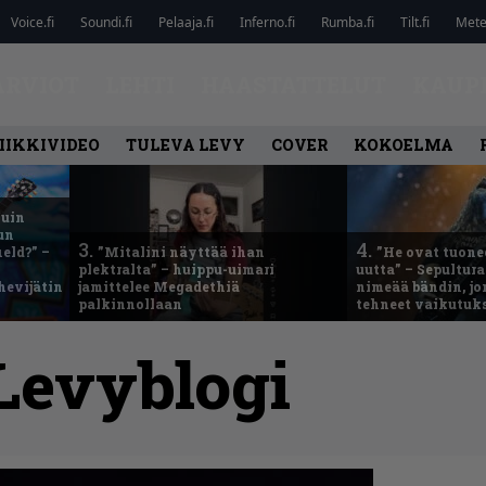
Voice.fi
Soundi.fi
Pelaaja.fi
Inferno.fi
Rumba.fi
Tilt.fi
Metel
ARVIOT
LEHTI
HAASTATTELUT
KAUP
IIKKIVIDEO
TULEVA LEVY
COVER
KOKOELMA
kuin
un
3.
4.
eld?” –
”Mitalini näyttää ihan
”He ovat tuonee
plektralta” – huippu-uimari
uutta” – Sepultur
hevijätin
jamittelee Megadethiä
nimeää bändin, jon
palkinnollaan
tehneet vaikutuk
Levyblogi