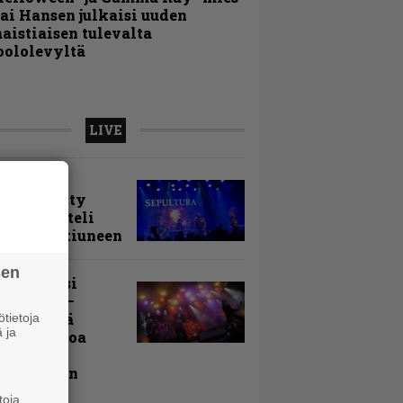
ai Hansen julkaisi uuden
aistiaisen tulevalta
oololevyltä
LIVE
arvio:
puunmyyty
stia saatteli
lturan ikiuneen
sen
ki Raikasi
ereella –
rnon neljä
tietoja
 ja
evää nostoa
arin
kospäivän
yksistä
toja