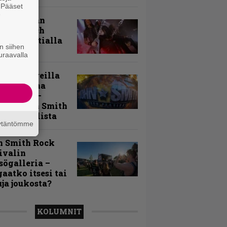
. Pääset
e
uu vanhaan
toon – Arch
my Tavastialla
n siihen
uraavalla
llä festareilla
ki on aina
allaan” –
rtti John Smith
 Festivalista
äytäntömme
n Smith Rock
ivalin
sögalleria –
aatko itsesi tai
uja joukosta?
KOLUMNIT