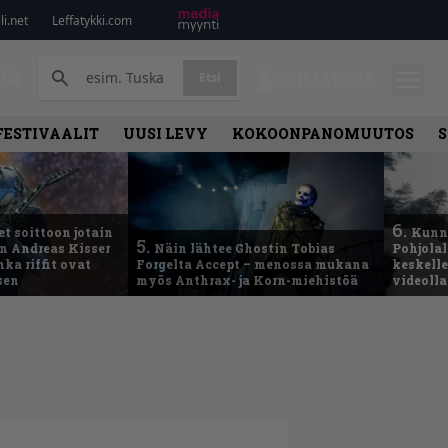
i.net
Leffatykki.com
PA
Etsi
KIRJAUDU
FESTIVAALIT
UUSI LEVY
KOKOONPANOMUUTOS
S
6.
t soittoon jotain
Kunni
5.
an Andreas Kisser
Näin lähtee Ghostin Tobias
Pohjolal
ka riffit ovat
Forgelta Accept – menossa mukana
keskelle
sen
myös Anthrax- ja Korn-miehistöä
videoll